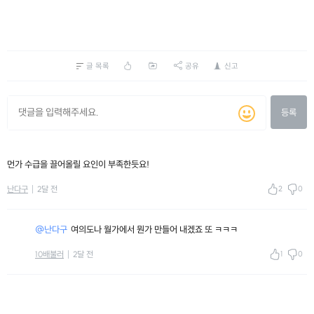
글 목록
공유
신고
등록
먼가 수급을 끌어올릴 요인이 부족한듯요!
2
0
난다구
2달 전
@난다구
여의도나 월가에서 뭔가 만들어 내겠죠 또 ㅋㅋㅋ
1
0
10배불러
2달 전