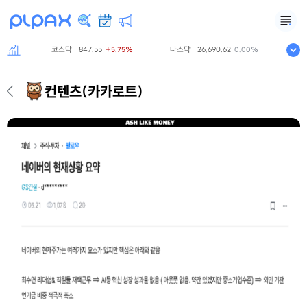
코스닥
847.55
나스닥
26,690.62
S&P50
%
+5.75%
0.00%
컨텐츠
(카카로트)