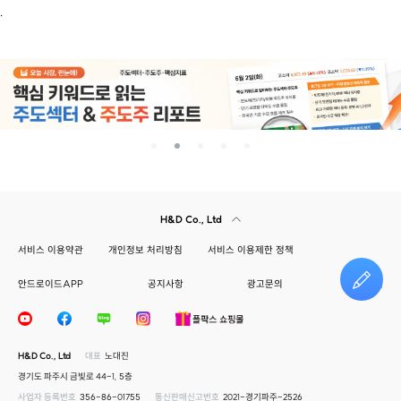
.
H&D Co., Ltd
서비스 이용약관
개인정보 처리방침
서비스 이용제한 정책
안드로이드APP
공지사항
광고문의
건의하기
H&D Co., Ltd
대표
노대진
경기도 파주시 금빛로 44-1, 5층
사업자 등록번호
356-86-01755
통신판매신고번호
2021-경기파주-2526