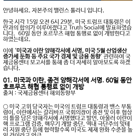
안녕하세요
.
자본주의 밸런스 톨라니 입니다
.
한국 시각
15
일 오전
6
시
29
분
,
미국 트럼프 대통령은 이
란과의 합의가 이루어졌다고
Truth Social
에 발표하였습
니다
. 60
일 동안 호르무즈 해협 통행료 없이 개방한다고
하였는데요
.
이에
‘
미국과 이란 양해각서에 서명
,
미국
5
월 산업생산
증가세 둔화 등 주요 국가 경제 및 금융 동향
’
관련하여 국
제금융센터 보고서를 통해 좀 더 자세히 알아보도록 하겠
습니다
.
01.
미국과 이란
,
종전 양해각서에 서명
. 60
일 동안
호르무즈 해협 통행료 없이 개방
출처
:
국제금융센터 해외동향부
○ 미국 고위 당국자는 미국의 트럼프 대통령과 밴스 부통
령이
,
이란에서는 갈리바프 국회의장이 종전 및 이후 협상
의 틀을 담은 양해각서에 서명했다고 발언
.
아울러 이란이
핵 프로그램 검증
,
핵무기 개발 중단
,
역내 극단주의 및테
러 지원 중단 등에 협력할수록 미국도 제재 완화 수준을 높
일 것이라고 언급