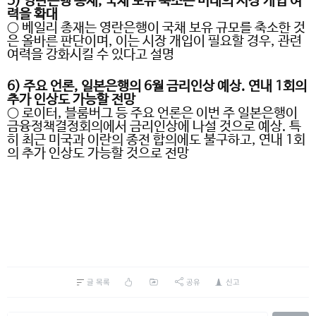
5)
영란은행 총재
,
국채 보유 축소는 미래의 시장 개입 여
력을 확대
○
베일리 총재는 영란은행이 국채 보유 규모를 축소한 것
은 올바른 판단이며
,
이는 시장 개입이 필요할 경우
,
관련
여력을 강화시킬 수 있다고 설명
6)
주요 언론
,
일본은행의
6
월 금리인상 예상
.
연내
1
회의
추가 인상도 가능할 전망
○
로이터
,
블룸버그 등 주요 언론은 이번 주 일본은행이
금융정책결정회의에서 금리인상에 나설 것으로 예상
.
특
히 최근 미국과 이란의 종전 합의에도 불구하고
,
연내
1
회
의 추가 인상도 가능할 것으로 전망
글 목록
공유
신고