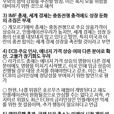
부와의 협력 강화를 추진할 방침
.
이는 혹시 모를 위험을
대비하기 위한 것으로 해석
3) IMF
총재
,
세계 경제는 중동전쟁 충격에도 성장 둔화
의 조짐은 부재
○
게오르기에바 총재는 중동전쟁으로 주요 상품가격이
상승하고
,
인플레이션우려가 높지만
,
세계 경제는 성장 둔
화의 신호를 내보내지 않고 있다고 발언
.
특히 미국과 이
란의 종전 합의는 세계 경제 성장을 촉진할 것이라고 부연
4) ECB
주요 인사
,
에너지 가격 상승 여파 다른 분야로 확
산
.
고물가 장기화도 우려
○
라가르드 총재는 에너지 가격 상승의 영향이 다른 경제
분야에도 영향을 미치기 시작했고
,
이로 인해 임금 상승이
진행될 경우 대응 조치를 취해야한다고 강조
.
이는 최근
ECB
의 금리인상에 정당성을 부여하기 위한 발언으로 평
가
○
한편
,
나겔 위원은 호르무즈 해협이 개방된다고 해도
인플레이션이 완화될것으로 안심할 수는 없다고 지적
.
카
지미르 위원도 최근
ECB
의 금리인상은 인플레이션 억제
를 위한 첫 걸음이며
,
추가 행동이 필요하다고 언급