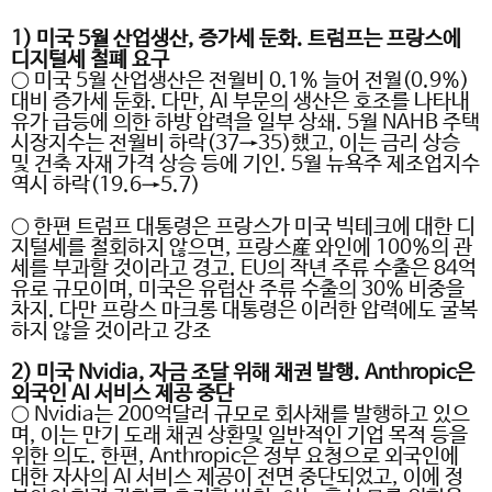
1)
미국
5
월 산업생산
,
증가세 둔화
.
트럼프는 프랑스에
디지털세 철폐 요구
○ 미국
5
월 산업생산은 전월비
0.1%
늘어 전월
(0.9%)
대비 증가세 둔화
.
다만
, AI
부문의 생산은 호조를 나타내
유가 급등에 의한 하방 압력을 일부 상쇄
. 5
월
NAHB
주택
시장지수는 전월비 하락
(37→35)
했고
,
이는 금리 상승
및 건축 자재 가격 상승 등에 기인
. 5
월 뉴욕주 제조업지수
역시 하락
(19.6→5.7)
○
한편 트럼프 대통령은 프랑스가 미국 빅테크에 대한 디
지털세를 철회하지 않으면
,
프랑스産 와인에
100%
의 관
세를 부과할 것이라고 경고
. EU
의 작년 주류 수출은
84
억
유로 규모이며
,
미국은 유럽산 주류 수출의
30%
비중을
차지
.
다만 프랑스 마크롱 대통령은 이러한 압력에도 굴복
하지 않을 것이라고 강조
2)
미국
Nvidia,
자금 조달 위해 채권 발행
. Anthropic
은
외국인
AI
서비스 제공 중단
○ Nvidia
는
200
억달러 규모로 회사채를 발행하고 있으
며
,
이는 만기 도래 채권 상환및 일반적인 기업 목적 등을
위한 의도
.
한편
, Anthropic
은 정부 요청으로 외국인에
대한 자사의
AI
서비스 제공이 전면 중단되었고
,
이에 정