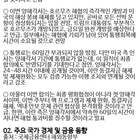
○
이번 양해각서는 호르무즈 해협의 즉각적인 개방과 미
국의 해상 봉쇄 해제를 담고 있지만
,
곧바로 모든 선박 운
항이 정상화되지는 않을 전망
.
트럼프 대통령도 부분적으
로 호르무즈가 개방되었고
,
금요일 완전 개방을 예상한다
고 언급
.
일부에서는 해협에 기뢰가 남아 있어 통행회복에
시간이 소요될 것으로 전망
○
통행료는
60
일간 부과되지 않을 방침
.
다만 미국 측 인
사는 양해각서 기간에 통행료가 없는데
,
이 원칙이 최종
합의에도 반영되기를 기대한다고 첨언
.
양해각서는
24~48
시간 이내에 공개될 것이며
,
이란 동결자금 해제
및 제재완화는 모두 검증 가능한 이행 조치와 연계될 것이
라고 강조
○
아울러 이번 합의는 최종 평화협정이 아니라 첫 양해각
서이며
,
이번 주부터 핵 프로그램과 제재 완화
,
동결자금
해제
,
역내 안보 문제 관련 협상을 본격화할 것이라고 언
급
.
한편
,
이란 측은 양해각서에서 약속한
60
일의 시간이
지나면 해협 통과비를 징수할 것이라고 발표
02.
주요 국가 경제 및 금융 동향
출처
:
국제금융센터 해외동향부