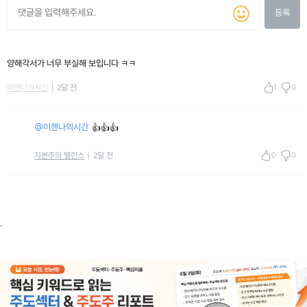
등록
양해각서가 너무 부실해 보입니다 ㅋㅋ
1
0
이젠나의시간
2달 전
@이젠나의시간
👍👍👍
0
0
자본주의 밸런스
2달 전
.