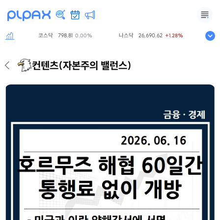
코스닥
798.81
나스닥
26,690.62
S&P5
0%
0.00%
+1.28%
컨텐츠
(자본주의 밸런스)