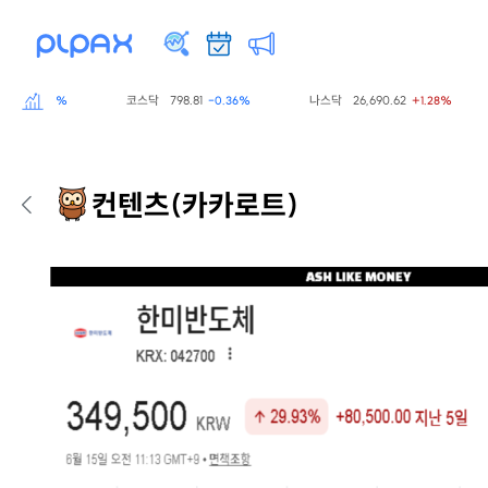
코스닥
798.81
나스닥
26,690.62
S
0.60%
-0.36%
+1.28%
컨텐츠
(카카로트)