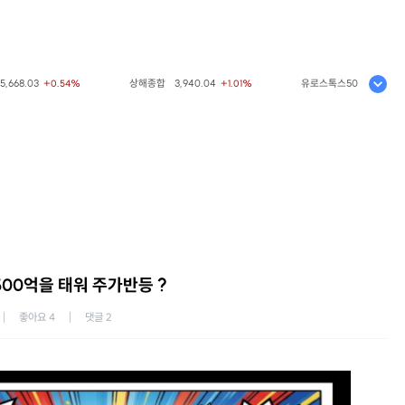
.03
상해종합
3,940.04
유로스톡스50
6,523.86
+0.54%
+1.01%
+0.
00억을 태워 주가반등 ?
좋아요
4
댓글
2