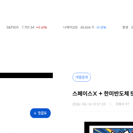
&P500
7,757.64
니케이225
65,606.71
항셍
25,668
+0.61%
-0.12%
개별종목
스페이스X + 한미반도체 5
2026-06-16 13:57:23
조회수
97