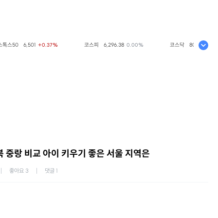
6,501
코스피
6,296.38
코스닥
801.67
+0.37%
0.00%
0.00%
 중랑 비교 아이 키우기 좋은 서울 지역은
좋아요
3
댓글
1