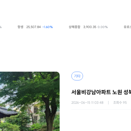
항셍
25,507.84
상해종합
3,900.35
유로스톡스50
-1.60%
0.00%
기타
서울비강남아파트 노원 성북
2026-06-15 11:03:48
조회수
95