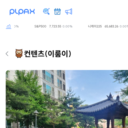
S&P500
7,723.55
니케이225
65,683.26
.00%
0.00%
0.00%
컨텐츠
(이룸이)