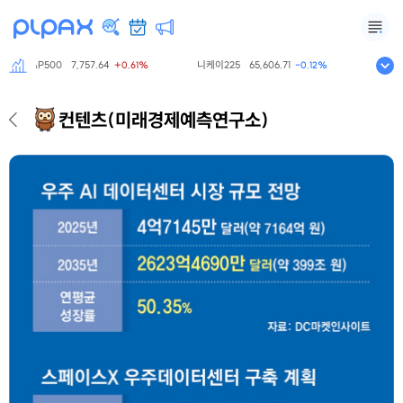
S&P500
7,757.64
니케이225
65,606.71
항셍
25,66
+0.61%
-0.12%
컨텐츠
(미래경제예측연구소)