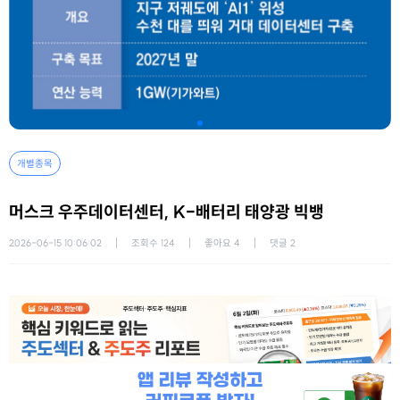
개별종목
머스크 우주데이터센터, K-배터리 태양광 빅뱅
2026-06-15 10:06:02
조회수
124
좋아요
4
댓글
2