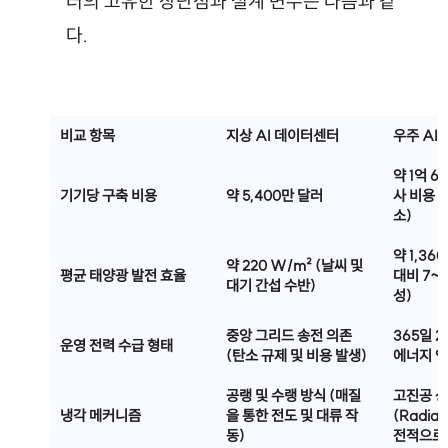
터의 고유한 장단점과 설계 변수는 다음과 같
다.
비교 항목
지상 AI 데이터센터
우주 AI
약 1억 6
기기당 구축 비용
약 5,400만 달러 
사 비용 
소) 
약 1,36
약 220 W/m² (날씨 및 
평균 태양광 발전 효율
대비 7~
대기 간섭 수반) 
성) 
중앙 그리드 송전 의존 
365일 
운영 전력 수급 형태
(탄소 규제 및 비용 발생) 
에너지 연
공랭 및 수랭 방식 (매질
고진공 상
냉각 메커니즘
을 통한 전도 및 대류 작
(Radia
동) 
전적으로 