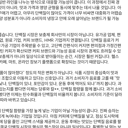
일반 라인을 나누는 방식으로 대응할 가능성이 큽니다. 이 과정에서 진짜 경
이 아니라, 맛과 가격과 영양 균형을 동시에 맞추는 데서 나올 것입니다. 아
구매가 어렵고, 아무리 단백질이 많아도 가격이 너무 비싸면 대중화가 어렵습
영양 성분표가 아니라 소비자의 냉장고 안에 오래 살아남는 브랜드가 될 가능
롭습니다. 단백질 시장은 보충제 회사만의 시장이 아닙니다. 유가공 업체, 편
업, 원료 기업, 커피 브랜드, HMR 기업까지 연결됩니다. 단백질 음료가 커
가공 기업이 주목받을 수 있고, 고단백 간편식이 커지면 편의점과 가정간편
로틴 커피가 확산되면 커피 브랜드와 기능성 음료 시장의 경계도 흐려질 수 있
보충제가 아니라 일상식으로 받아들이는 순간, 시장은 훨씬 커집니다. 헬스
 카페, 마트, 온라인 장보기 플랫폼으로 확장되는 것이기 때문입니다.
제품이 많아졌다” 정도의 작은 변화가 아닙니다. 식품 시장의 중심축이 맛과
의 조합으로 이동하고 있다는 신호입니다. 과거 소비자가 음료를 고를 때 “맛
낮냐, 단백질이 있냐, 포만감이 있냐, 운동 후에 먹어도 되냐”까지 봅니다. 과
있는지를 봤다면 이제는 당류와 칼**, 단백질 함량을 함께 봅니다. 과거 소비
 봤다면 이제는 탄수화물과 단백질의 비율까지 봅니다. 소비자의 기준이 달라
 따라 바뀌고 있습니다.
 단백질 함량을 가장 높게 넣는 기업이 아닐 가능성이 큽니다. 진짜 승자는
게 녹여내는 기업일 것입니다. 아침 커피에 단백질을 넣고, 점심 도시락에
에 당을 줄인 고단백 스낵을 제공하고, 운동 후에는 맛있는 단백질 음료를 팔
 결국 단백질 시장의 핵심은 헬스장이 아니라 일상입니다. 특별한 날 먹는 보