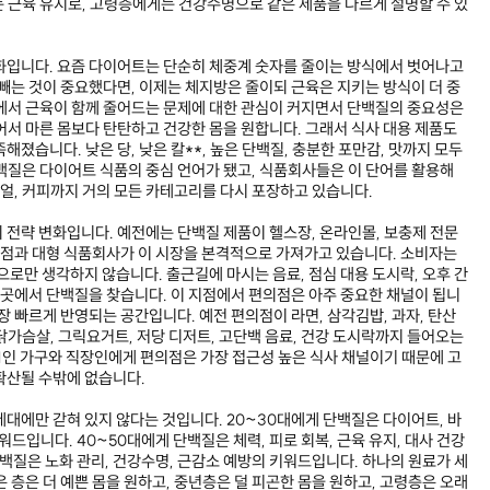
 근육 유지로, 고령층에게는 건강수명으로 같은 제품을 다르게 설명할 수 있
화입니다. 요즘 다이어트는 단순히 체중계 숫자를 줄이는 방식에서 벗어나고
 빼는 것이 중요했다면, 이제는 체지방은 줄이되 근육은 지키는 방식이 더 중
에서 근육이 함께 줄어드는 문제에 대한 관심이 커지면서 단백질의 중요성은
어서 마른 몸보다 탄탄하고 건강한 몸을 원합니다. 그래서 식사 대용 제품도
해졌습니다. 낮은 당, 낮은 칼**, 높은 단백질, 충분한 포만감, 맛까지 모두
백질은 다이어트 식품의 중심 언어가 됐고, 식품회사들은 이 단어를 활용해
 시리얼, 커피까지 거의 모든 카테고리를 다시 포장하고 있습니다.
 전략 변화입니다. 예전에는 단백질 제품이 헬스장, 온라인몰, 보충제 전문
점과 대형 식품회사가 이 시장을 본격적으로 가져가고 있습니다. 소비자는
으로만 생각하지 않습니다. 출근길에 마시는 음료, 점심 대용 도시락, 오후 간
 곳곳에서 단백질을 찾습니다. 이 지점에서 편의점은 아주 중요한 채널이 됩니
장 빠르게 반영되는 공간입니다. 예전 편의점이 라면, 삼각김밥, 과자, 탄산
닭가슴살, 그릭요거트, 저당 디저트, 고단백 음료, 건강 도시락까지 들어오는
 1인 가구와 직장인에게 편의점은 가장 접근성 높은 식사 채널이기 때문에 고
확산될 수밖에 없습니다.
세대에만 갇혀 있지 않다는 것입니다. 20~30대에게 단백질은 다이어트, 바
워드입니다. 40~50대에게 단백질은 체력, 피로 회복, 근육 유지, 대사 건강
백질은 노화 관리, 건강수명, 근감소 예방의 키워드입니다. 하나의 원료가 세
 층은 더 예쁜 몸을 원하고, 중년층은 덜 피곤한 몸을 원하고, 고령층은 오래