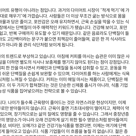
이어트 유행이 아니라는 점입니다. 과거의 다이어트 시장이 “적게 먹기”에 가
제대로 채우기”에 가깝습니다. 사람들은 더 이상 무조건 굶는 방식으로 몸을
물과 당은 줄이고, 포만감은 오래 유지하면서, 근육 손실을 막을 수 있는 식
입장에서는 단백질이 아주 매력적인 키워드가 됐습니다. 건강해 보이고, 포만
쉽고, 반복 구매까지 유도할 수 있기 때문입니다. 같은 음료라도 단백질이 들
라도 고단백이라는 문구가 붙으면 죄책감이 줄어들며, 같은 한 끼 식사라도
가 아니라 몸 관리 식단처럼 보이게 됩니다.
의 트렌드로 부상하고 있습니다. 아침에 커피를 마시는 습관은 이미 많은 사
질을 더하면 별도의 식사나 보충제를 챙기지 않아도 된다는 점이 강점입니다.
피 한 잔을 마시면서 카페인과 단백질을 동시에 섭취할 수 있고, 운동을 하
 쉬운 단백질을 손쉽게 보완할 수 있으며, 다이어트를 하는 사람에게는 식욕
식처럼 느껴질 수 있습니다. 커피는 이미 매일 마시는 제품이고, 단백질은 매
다. 이 두 가지가 합쳐졌다는 것은 단순한 신제품 출시가 아니라, 식품 기업
능성 식품을 집어넣으려는 전략으로 볼 수 있습니다.
니다. 나이가 들수록 근육량이 줄어드는 것은 자연스러운 현상이지만, 이제
로만 받아들이지 않습니다. 근육이 줄면 기초대사량이 떨어지고, 체력이 약
 있으며, 장기적으로는 삶의 질에도 영향을 줄 수 있습니다. 그래서 중장년층
만의 영양소가 아니라 오래 건강하게 살기 위한 필수 영양소처럼 받아들여지
홍삼, 비타민, 오메가3 같은 건강기능식품을 챙겼다면, 이제는 여기에 단백
게 들어오고 있습니다. 식품 기업들이 이 흐름을 놓칠 리 없습니다. 젊은 층