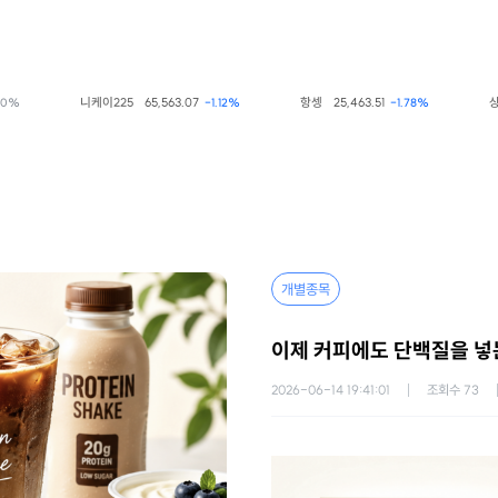
니케이225
65,563.07
항셍
25,463.51
상해종
-1.12%
-1.78%
개별종목
이제 커피에도 단백질을 넣는
2026-06-14 19:41:01
조회수
73