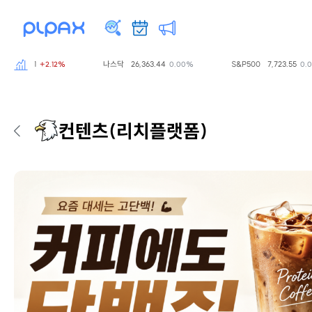
797.61
나스닥
26,363.44
S&P500
7,723.55
+2.12%
0.00%
0.00%
컨텐츠
(리치플랫폼)