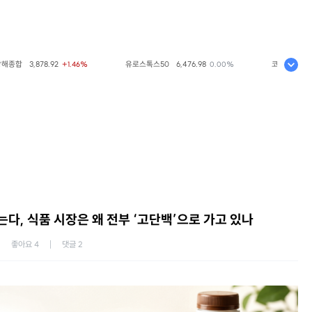
합
3,878.92
유로스톡스50
6,476.98
코스피
6,297.06
+1.46%
0.00%
다, 식품 시장은 왜 전부 ‘고단백’으로 가고 있나
좋아요
4
댓글
2