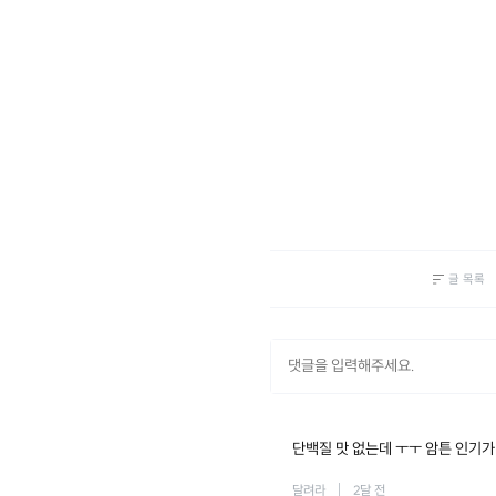
글 목록
단백질 맛 없는데 ㅜㅜ 암튼 인기가
달려라
2달 전