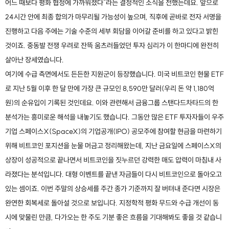
어느 때보다 평화 협정에 가까워졌다"라는 결정적인 소식을 전했는데요. 앞으로
24시간 안에 최종 합의가 마무리될 가능성이 높으며, 직후에 곧바로 전자 서명을
진행하고 다음 주에는 기술 수준의 세부 회담을 이어갈 준비를 하고 있다고 밝힌
것이죠. 중동발 전쟁 우려로 잔뜩 움츠러들었던 투자 심리가 이 한마디에 완전히
살아난 장세였습니다.
여기에 수급 측면에서도 든든한 지원군이 등장했습니다. 미국 비트코인 현물 ETF
로 지난 5월 이후 한 달 만에 가장 큰 규모인 8,590만 달러(우리 돈 약 1,180억
원)의 순유입이 기록된 것인데요. 이와 관련해서 금융그룹 스탠다드차타드의 한
분석가는 흥미로운 해석을 내놓기도 했습니다. 그동안 많은 ETF 투자자들이 우주
기업 스페이스X(SpaceX)의 기업공개(IPO) 공모주에 참여할 현금을 마련하기
위해 비트코인 포지션을 눈물 머금고 정리해왔는데, 지난 금요일에 스페이스X의
상장이 성공적으로 끝나면서 비트코인을 짓누르던 강력한 매도 압력이 마침내 사
라졌다는 분석입니다. 대형 이벤트를 끝낸 자금들이 다시 비트코인으로 돌아오고
있는 셈이죠. 이번 주말의 상승세를 주간 종가 기준까지 잘 버텨내 준다면 시장은
완연한 회복세로 돌아설 것으로 보입니다. 지정학적 평화 무드와 수급 개선이 동
시에 맞물린 만큼, 다가오는 한 주도 기분 좋은 흐름을 기대해봐도 좋을 것 같습니