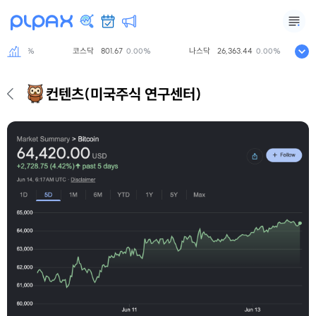
8
코스닥
801.67
나스닥
26,363.44
0.00%
0.00%
0.00%
컨텐츠
(미국주식 연구센터)