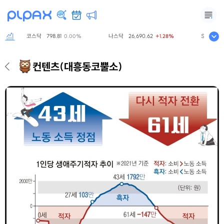
코스닥
798.81
나스닥
26,690.62
S&P500
7
0.00%
+1.28%
컨텐츠
(대흥동코뿔소)