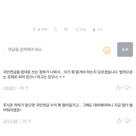
글 목록
공유
신고
등록
국민연금을 맘대로 쓰는 정부가 나와서... 이거 뭐 맡겨야 하는지 모르겠습니다. 법적으로
는 강제로 되어 있으니 하고는 있으나 ㅜㅜ
3
0
더부살이
2달 전
주식은 하락기 맞으면 국민연금 수익 확 떨어질거고... 그때도 대비해야하니 지금 많이 벌
어둬야겠죠!
1
0
오디가내돈
2달 전