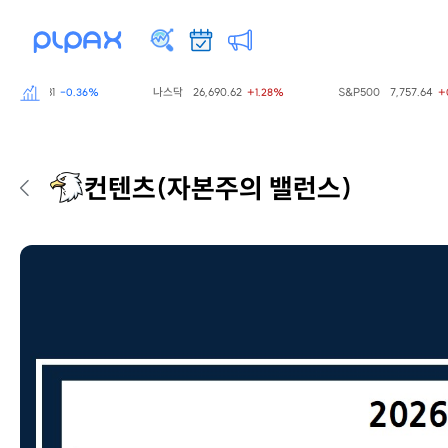
798.81
나스닥
26,690.62
S&P500
7,757.64
-0.36%
+1.28%
+0.61
컨텐츠
(자본주의 밸런스)