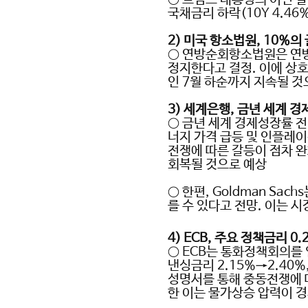
국채금리 하락
(10Y 4.46
2)
미국 항소법원
, 10%
의
○
연방순회항소법원은 연
정지한다고 결정
.
이에 상
인
7
월 하순까지 지속될 것
3)
세계은행
,
금년 세계 경
○
금년 세계 경제성장률 전
너지 가격 급등 및 인플레이
전쟁에 따른 갈등이 점차 
회복될 것으로 예상
○
한편
, Goldman Sachs
를 수 있다고 전망
.
이는 시
4) ECB,
주요 정책금리
0.
○ ECB
는 통화정책회의를
낸싱금리
2.15%→2.40%
성명서를 통해 중동전쟁에 
한 이는 물가상승 압력이 경