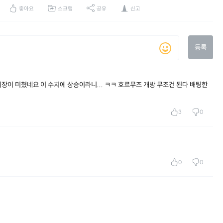
좋아요
스크랩
공유
신고
등록
 시장이 미쳤네요 이 수치에 상승이라니... ㅋㅋ 호르무즈 개방 무조건 된다 배팅한
3
0
0
0