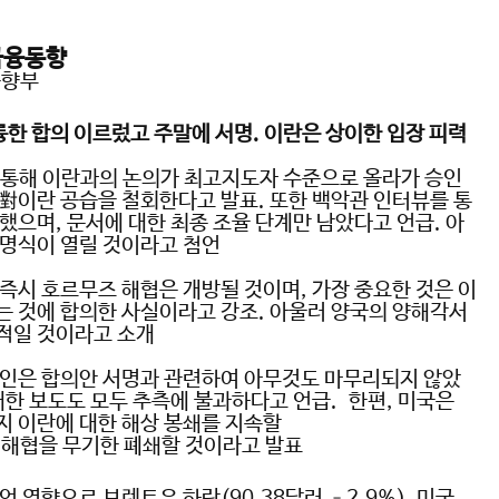
금융동향
동향부
륭한 합의 이르렀고 주말에 서명
.
이란은 상이한 입장 피력
 통해 이란과의 논의가 최고지도자 수준으로 올라가 승인
 對이란 공습을 철회한다고 발표
.
또한 백악관 인터뷰를 통
 했으며
,
문서에 대한 최종 조율 단계만 남았다고 언급
.
아
서명식이 열릴 것이라고 첨언
 즉시 호르무즈 해협은 개방될 것이며
,
가장 중요한 것은 이
는 것에 합의한 사실이라고 강조
.
아울러 양국의 양해각서
적일 것이라고 소개
변인은 합의안 서명과 관련하여 아무것도 마무리되지 않았
대한 보도도 모두 추측에 불과하다고 언급
.
한편
,
미국은
지 이란에 대한 해상 봉쇄를 지속할
 해협을 무기한 폐쇄할 것이라고 발표
발언 영향으로 브렌트유 하락
(90.38
달러
–2.9%),
미국