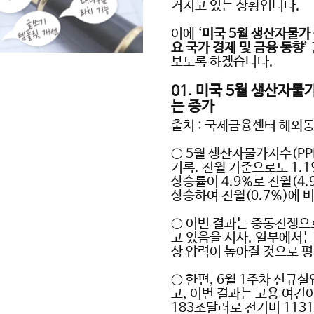
커지고 있는 상황입니다
.
이에
‘
미국
5
월 생산자물가
요 국가 경제 및 금융 동향
’
보도록 하겠습니다
.
01.
미국
5
월 생산자물
는 증가
출처
:
국제금융센터 해외
○
5
월 생산자물가지수
(PP
기록
.
전월 기준으로도
1.
상승률이
4.9%
로 전월
(4.
상승하여 전월
(0.7%)
에 
○
이번 결과는 중동전쟁으로
고 있음을 시사
.
일부에서는
상 압력이 높아질 것으로 
○
한편
, 6
월
1
주차 신규실
고
,
이번 결과는 고용 여건
183
조달러로 전기비
1131