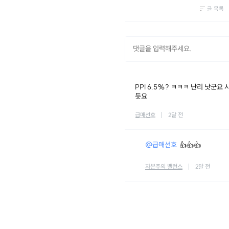
글 목록
PPI 6.5%? ㅋㅋㅋ 난리 낫군요
듯요
급매선호
2달 전
@급매선호
👍👍👍
자본주의 밸런스
2달 전