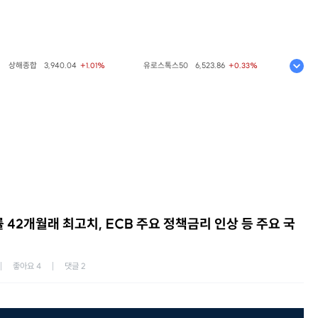
해종합
3,940.04
유로스톡스50
6,523.86
코스피
6,2
+1.01%
+0.33%
 42개월래 최고치, ECB 주요 정책금리 인상 등 주요 국
좋아요
4
댓글
2