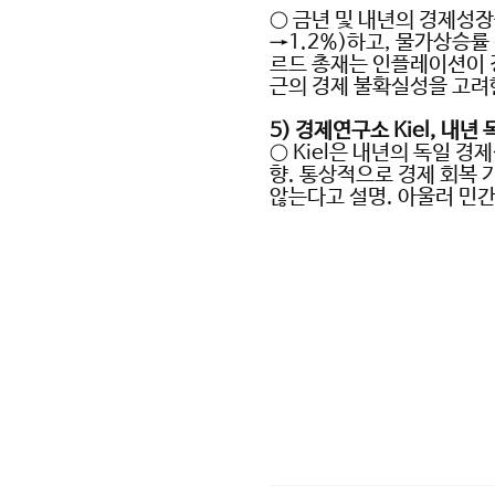
○
금년 및 내년의 경제성장
→1.2%)
하고
,
물가상승률 
르드 총재는 인플레이션이 
근의 경제 불확실성을 고려
5)
경제연구소
Kiel,
내년 
○ Kiel
은 내년의 독일 경
향
.
통상적으로 경제 회복 
않는다고 설명
.
아울러 민간