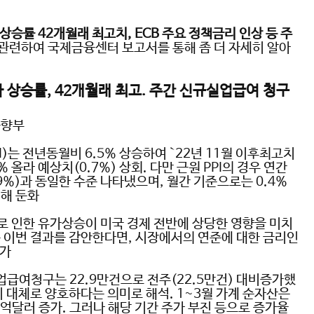
 상승률
42
개월래 최고치
, ECB
주요 정책금리 인상 등 주
관련하여 국제금융센터 보고서를 통해 좀 더 자세히 알아
가 상승률
, 42
개월래 최고
.
주간 신규실업급여 청구
동향부
I)
는 전년동월비
6.5%
상승하여
‵22
년
11
월 이후최고치
1%
올라 예상치
(0.7%)
상회
.
다만 근원
PPI
의 경우 연간
9%)
과 동일한 수준 나타냈으며
,
월간 기준으로는
0.4%
비해 둔화
 인한 유가상승이 미국 경제 전반에 상당한 영향을 미치
 이번 결과를 감안한다면
,
시장에서의 연준에 대한 금리인
평가
업급여청구는
22.9
만건으로 전주
(22.5
만건
)
대비증가했
이 대체로 양호하다는 의미로 해석
. 1~3
월 가계 순자산은
억달러 증가
.
그러나 해당 기간 주가 부진 등으로 증가율