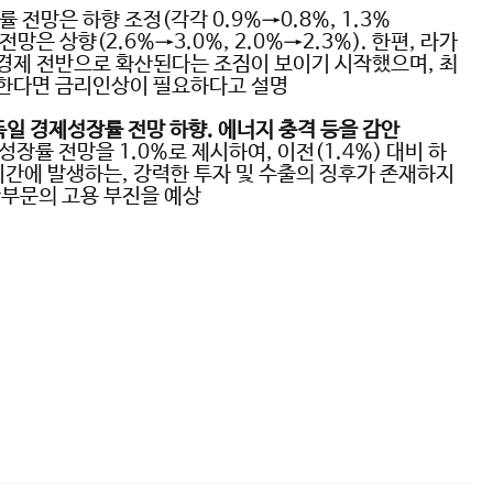
률 전망은 하향 조정
(
각각
0.9%→0.8%, 1.3%
전망은 상향
(2.6%→3.0%, 2.0%→2.3%).
한편
,
라가
경제 전반으로 확산된다는 조짐이 보이기 시작했으며
,
최
한다면 금리인상이 필요하다고 설명
독일 경제성장률 전망 하향
.
에너지 충격 등을 감안
제성장률 전망을
1.0%
로 제시하여
,
이전
(1.4%)
대비 하
기간에 발생하는
,
강력한 투자 및 수출의 징후가 존재하지
부문의 고용 부진을 예상