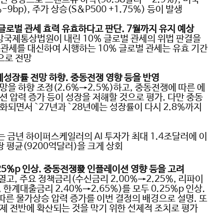
%-9bp),
주가 상승
(S&P500 +1.75%)
등이 발생
 글로벌 관세 효력 유효하다고 판단
. 7
월까지 유지 예상
방국제통상법원이 내린
10%
글로벌 관세의 위법 판결을
호관세를 대신하여 시행하는
10%
글로벌 관세는 유효 기간
으로 전망
제성장률 전망 하향
.
중동전쟁 영향 등을 반영
망을 하향 조정
(2.6%→2.5%)
하고
,
중동전쟁에 따른 에
션 압력 증가 등이 성장을 저해할 것으로 평가
.
다만 중동
완화되면서
‵27
년과
‵28
년에는 성장률이 다시
2.8%
까지
는 금년 하이퍼스케일러의
AI
투자가 최대
1.4
조달러에 이
장 평균
(9200
억달러
)
을 크게 상회
25%p
인상
.
중동전쟁發 인플레이션 영향 등을 고려
 열고
,
주요 정책금리
(
수신금리
2.00%→2.25%,
리파이
,
한계대출금리
2.40%→2.65%)
를 모두
0.25%p
인상
.
따른 물가상승 압력 증가를 이번 결정의 배경으로 설명
.
또
제 전반에 확산되는 것을 막기 위한 선제적 조치로 평가