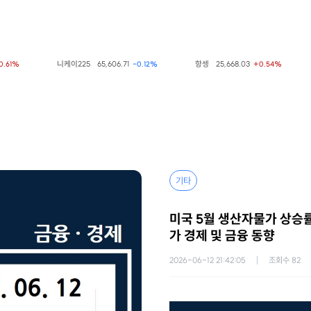
니케이225
65,606.71
항셍
25,668.03
상
%
-0.12%
+0.54%
기타
미국 5월 생산자물가 상승률
가 경제 및 금융 동향
2026-06-12 21:42:05
조회수
82