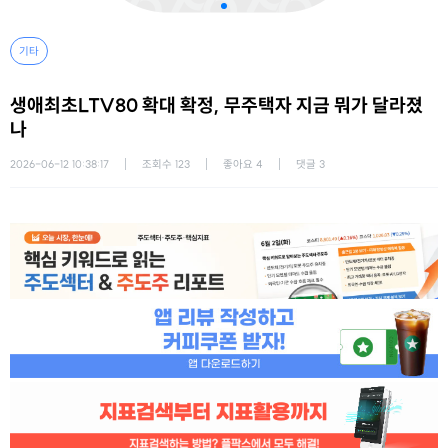
기타
생애최초LTV80 확대 확정, 무주택자 지금 뭐가 달라졌
나
2026-06-12 10:38:17
조회수
123
좋아요
4
댓글
3