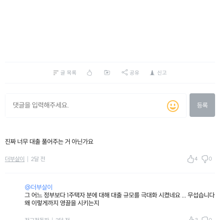
글 목록
공유
신고
등록
진짜 너무 대출 풀어주는 거 아닌가요
4
0
더부살이
2달 전
@더부살이
그 어느 정부보다 1주택자 분에 대해 대출 규모를 극대화 시켰네요 ... 무섭습니다
왜 이렇게까지 영끌을 시키는지
3
0