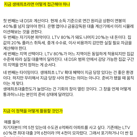
지금 생애최초라면 어떻게 접근해야 하나
첫 번째는 내 DSR 계산이다. 현재 소득 기준으로 연간 원리금 상환이 연봉의
40%를 넘지 않아야 한다. 은행 앱이나 금융감독원 대출 계산기에서 미리 시뮬레
이션해보는 것을 권한다.
두 번째는 자기자본 파악이다. LTV 80%가 돼도 나머지 20%는 내 돈이다. 집
값의 20% 플러스 취득세, 중개 수수료, 이사 비용까지 감안한 실질 필요 자금을
계산해야 한다.
세 번째는 지역 선택이다. LTV 80%가 어느 지역이든 동일하게 적용되지만 집값
수준에 따라 실질 대출액이 달라진다. 내 DSR 범위 안에서 감당 가능한 집값 구간
의 지역을 먼저 정하는 게 순서다.
네 번째는 타이밍이다. 생애최초 LTV 확대 혜택이 지금 당장 있다는 건 좋은 환경
이다. 하지만 무리해서 지금 당장 사야 한다는 의미는 아니다. 준비가 됐을 때 움직
이는 게 맞다.
생애최초대출한도가 늘었다는 건 기회의 창이 열린 것이다. 그 창을 언제 어떻게
통과하느냐는 본인의 준비 상태에 달려있다.
​
지금 이 정책을 어떻게 활용할 것인가
예를 들어
자기자본이 1억 5천 있는데 수도권 6억짜리 아파트를 사고 싶다. 기존에는 LTV
60%면 최대 대출 3억 6천이라 1억 4천이 모자랐다. 그래서 포기하거나 더 싼 집