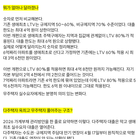
뭐가 얼마나 달라졌나
숫자로 먼저 비교해본다.
기존 생애최초 LTV는 규제지역 50~60%, 비규제지역 70% 수준이었다. 대출
한도는 최대 4억 원이 상한이었다.
이번 개편으로 생애최초 주택구매자는 지역과 집값에 관계없이 LTV 80%가 적
용된다. 대출 한도는 최대 6억 원으로 상향됐다.
실제로 어떻게 달라지는지 숫자로 정리해본다.
6억짜리 아파트를 생애최초로 산다고 가정하면 기존에는 LTV 60% 적용 시 최
대 3억 6천만 원이었다.
이번 개편으로 LTV 80%를 적용하면 최대 4억 8천만 원까지 가능해진다. 자기
자본 부담이 2억 4천에서 1억 2천으로 줄어드는 것이다.​
7억짜리 아파트라면 기존 4억 한도에 묶여 있었는데 이제 LTV 80% 적용으로 5
억 6천까지 가능해진다. 한도 6억 원 이내이므로 그대로 적용된다.
무주택자 실수요자에게는 분명히 의미 있는 변화다.
​
다주택자 옥죄고 무주택자 풀어주는 구조?
2026 가계부채 관리방안을 한 줄로 요약하면 이렇다. 다주택자 대출은 막고 생애
최초 실수요자 대출은 열어준다.​
다주택자는 수도권·규제지역 주담대 만기 연장이 4월 17일부터 원칙적으로 막혔
다. 기존 대출도 연장이 안 되는 상황이 됐다.