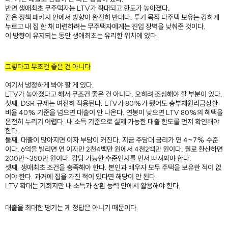
반면 생애최초 무주택자는 LTV가 확대되고 한도가 높아졌다.
같은 정책 패키지 안에서 방향이 완전히 반대다. 투기 목적 다주택 보유는 강하게
누르고 내 집 한 채 마련하려는 무주택자에게는 진입 장벽을 낮춰준 것이다.
이 방향이 유지되는 동안 생애최초는 유리한 위치에 있다.
​
그렇다고 무조건 좋은 건 아니다
여기서 냉정하게 봐야 할 게 있다.
LTV가 높아졌다고 해서 무조건 좋은 건 아니다. 오히려 조심해야 할 부분이 있다.
첫째, DSR 규제는 여전히 적용된다. LTV가 80%가 됐어도 총부채원리금상환
비율 40% 기준을 넘으면 대출이 안 나온다. 연봉이 낮으면 LTV 80%의 혜택을
온전히 누리기 어렵다. 내 소득 기준으로 실제 가능한 대출 한도를 먼저 확인해야
한다.
둘째, 대출이 많아지면 이자 부담이 커진다. 지금 주담대 금리가 연 4~7% 수준
이다. 6억을 빌리면 연 이자만 2천4백만 원에서 4천2백만 원이다. 월로 환산하면
200만~350만 원이다. 감당 가능한 수준인지를 먼저 따져봐야 한다.
셋째, 생애최초 조건을 충족해야 한다. 본인과 배우자 모두 주택을 보유한 적이 없
어야 한다. 과거에 집을 가진 적이 있다면 해당이 안 된다.
LTV 확대는 기회지만 내 소득과 상환 능력 안에서 활용해야 한다.
대출을 최대한 땡기는 게 정답은 아니기 때문이다.
​