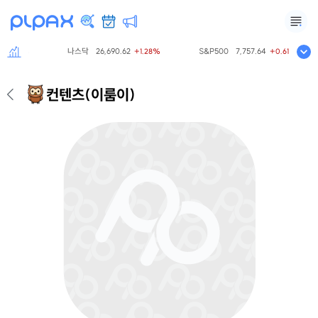
나스닥
26,690.62
S&P500
7,757.64
0.00%
+1.28%
+0.61%
컨텐츠
(이룸이)