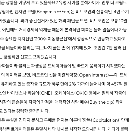
금 상황을 어떻게 보고 있을까요? 유명 사이클 분석가이자 '인투 더 크립토
)'의 창립자인 벤자민 코웬(Benjamin ***en)은 비트코인의 전통적인 '4년 주기
가했습니다. 과거 중간선거가 있던 해의 패턴을 보면, 비트코인은 보통 10월
. 이번에도 거시경제적 악재들 때문에 본격적인 회복은 올해 말쯤에나 가능
아주 중요한 지지선인 '200주 이동평균선'에서 성공적으로 반등하고 있다고
 비율이라 불리는 '피보나치 골든 존'에 위치해 있어, 조만간 7만 달러 선
다는 긍정적인 신호도 포착됐습니다.
 타짜들이라 불리는 파생상품 트레이더들이 발 빠르게 움직이기 시작했다는
)의 데이터를 보면, 비트코인 선물 미결제약정(Open Interest)—즉, 트레
유지하고 있는 총자금 규모가 하루 만에 2% 가까이 늘어나며 약 457억 달
소인 바이낸스나 씨엠이(CME), 오케이엑스(OKX) 등에서 일제히 자금이
장의 큰손들이 지금의 가격을 '매력적인 하락 매수(Buy the dip) 타이
리고 있다는 강력한 증거입니다.
손실을 견디지 못하고 투매를 던지는 이른바 '항복(Capitulation)' 단계
생상품 트레이더들은 은밀히 바닥 낚시를 시작한 모양새입니다. 게다가 블랙