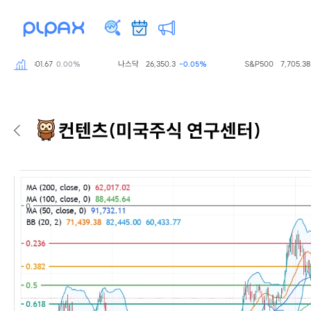
스닥
801.67
나스닥
26,350.3
S&P500
7,705.38
0.00%
-0.05%
-0
컨텐츠
(미국주식 연구센터)