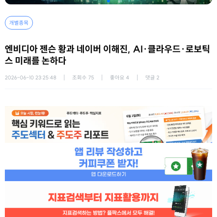
개별종목
엔비디아 젠슨 황과 네이버 이해진, AI·클라우드·로보틱
스 미래를 논하다
2026-06-10 23:25:48
조회수
75
좋아요
4
댓글
2