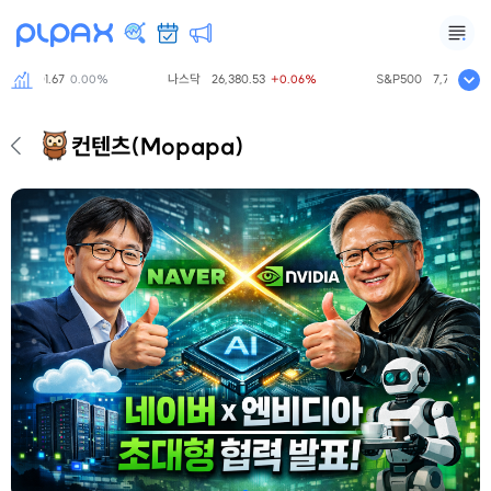
닥
801.67
나스닥
26,380.53
S&P500
7,719.26
0.00%
+0.06%
-0.
컨텐츠
(Mopapa)