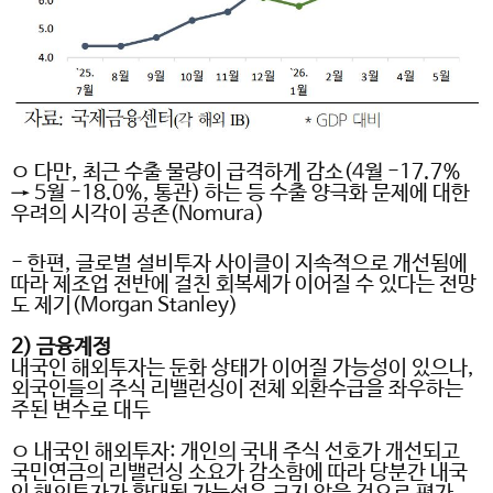
ㅇ 다만
,
최근 수출 물량이 급격하게 감소
(4
월
-17.7%
→ 5
월
-18.0%,
통관
)
하는 등 수출 양극화 문제에 대한
우려의 시각이 공존
(Nomura)
-
한편
,
글로벌 설비투자 사이클이 지속적으로 개선됨에
따라 제조업 전반에 걸친 회복세가 이어질 수 있다는 전망
도 제기
(Morgan Stanley)
2)
금융계정
내국인 해외투자는 둔화 상태가 이어질 가능성이 있으나
,
외국인들의 주식 리밸런싱이 전체 외환수급을 좌우하는
주된 변수로 대두
ㅇ 내국인 해외투자
:
개인의 국내 주식 선호가 개선되고
국민연금의 리밸런싱 소요가 감소함에 따라 당분간 내국