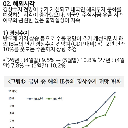
02.
해외시각
경상수지 전망이 추가 개선되고 내국인 해외투자 둔화를
예상하는 시각이 증가했으나
,
외국인 주식자금 유출 지속
여부와 관련한 높은 불확실성이 지속
1)
경상수지
반도체 가격 상승 등으로 수출 전망이 추가 개선되면서 해
외
IB
들의 연간 경상수지 전망치
(GDP
대비
) *
는
2
년 연속
10%
를 웃도는 수준까지 상향 조정
* `26
년
: (4
월말
) 9.5% → (5
월말
) 10.8% `27
년
: (4
월
말
) 7.8% → (5
월말
) 10.2%