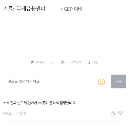
글 목록
공유
신고
등록
ㅎㅎ 진짜 반도체 단가가 **듯이 올라서 펌핑했네요!
1
0
더부살이
2달 전