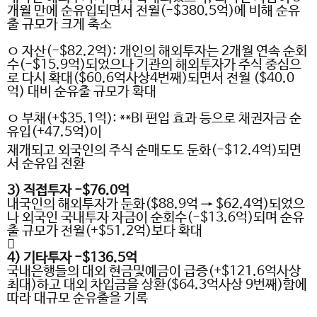
개월 만에 순유입되면서 전월
(-$380.5
억
)
에 비해 순유
출 규모가 크게 축소
ㅇ 자산
(-$82.2
억
):
개인의 해외투자는
2
개월 연속 순회
수
(-$15.9
억
)
되었으나 기관의 해외투자가 주식 중심으
로 다시 확대
($60.6
억사상
4
번째
)
되면서 전월
($40.0
억
)
대비 순유출 규모가 확대
ㅇ 부채
(+$35.1
억
): **BI
편입 효과 등으로 채권자금 순
유입
(+47.5
억
)
이
재개되고 외국인의 주식 순매도도 둔화
(-$12.4
억
)
되면
서 순유입 전환
3)
직접투자
-$76.0
억
내국인의 해외투자가 둔화
($88.9
억
→ $62.4
억
)
되었으
나 외국인 국내투자 자금이 순회수
(-$13.6
억
)
되며 순유
출 규모가 전월
(+$51.2
억
)
보다 확대

4)
기타투자
-$136.5
억
국내은행들의 대외 현금및예금이 급증
(+$121.6
억사상
최대
)
하고 대외 차입금을 상환
($64.3
억사상
9
번째
)
함에
따라 대규모 순유출을 기록