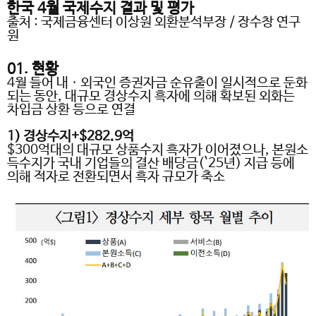
한국
4
월 국제수지 결과 및 평가
출처
:
국제금융센터 이상원 외환분석부장
/
장수창 연구
원
01.
현황
4
월 들어 내ㆍ외국인 증권자금 순유출이 일시적으로 둔화
되는 동안
,
대규모 경상수지 흑자에 의해 확보된 외화는
차입금 상환 등으로 연결
1)
경상수지
+$282.9
억
$300
억대의 대규모 상품수지 흑자가 이어졌으나
,
본원소
득수지가 국내 기업들의 결산 배당금
(`25
년
)
지급 등에
의해 적자로 전환되면서 흑자 규모가 축소