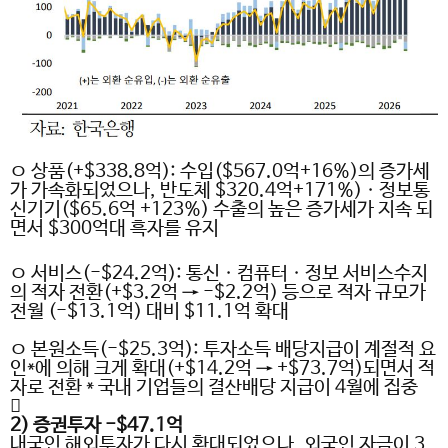
ㅇ 상품
(+$338.8
억
):
수입
($567.0
억
+16%)
의 증가세
가 가속화되었으나
,
반도체
$320.4
억
+171%)
ㆍ정보통
신기기
($65.6
억
+123%)
수출의 높은 증가세가 지속 되
면서
$300
억대 흑자를 유지
ㅇ 서비스
(-$24.2
억
):
통신ㆍ컴퓨터ㆍ정보 서비스수지
의 적자 전환
(+$3.2
억
→ -$2.2
억
)
등으로 적자 규모가
전월
(-$13.1
억
)
대비
$11.1
억 확대
ㅇ 본원소득
(-$25.3
억
):
투자소득 배당지급이 계절적 요
인
*
에 의해 크게 확대
(+$14.2
억 →
+$73.7
억
)
되면서 적
자로 전환
*
국내 기업들의 결산배당 지급이
4
월에 집중

2)
증권투자
-$47.1
억
내국인 해외투자가 다시 확대되었으나
,
외국인 자금이
3