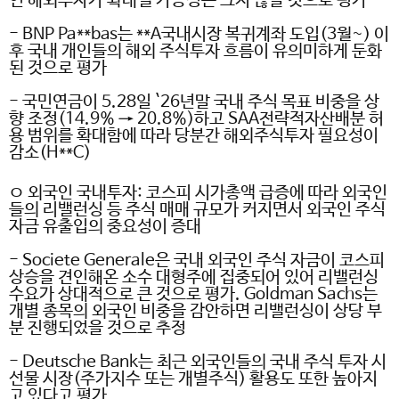
인 해외투자가 확대될 가능성은 크지 않을 것으로 평가
- BNP Pa**bas
는
**A
국내시장 복귀계좌 도입
(3
월
~)
이
후 국내 개인들의 해외 주식투자 흐름이 유의미하게 둔화
된 것으로 평가
-
국민연금이
5.28
일
`26
년말 국내 주식 목표 비중을 상
향 조정
(14.9%
→
20.8%)
하고
SAA
전략적자산배분 허
용 범위를 확대함에 따라 당분간 해외주식투자 필요성이
감소
(H**C)
ㅇ 외국인 국내투자
:
코스피 시가총액 급증에 따라 외국인
들의 리밸런싱 등 주식 매매 규모가 커지면서 외국인 주식
자금 유출입의 중요성이 증대
- Societe Generale
은 국내 외국인 주식 자금이 코스피
상승을 견인해온 소수 대형주에 집중되어 있어 리밸런싱
수요가 상대적으로 큰 것으로 평가
. Goldman Sachs
는
개별 종목의 외국인 비중을 감안하면 리밸런싱이 상당 부
분 진행되었을 것으로 추정
- Deutsche Bank
는 최근 외국인들의 국내 주식 투자 시
선물 시장
(
주가지수 또는 개별주식
)
활용도 또한 높아지
고 있다고 평가