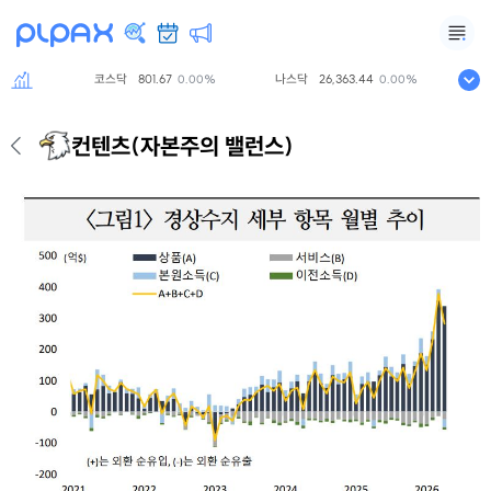
코스닥
801.67
나스닥
26,363.44
S&P5
00%
0.00%
0.00%
컨텐츠
(자본주의 밸런스)