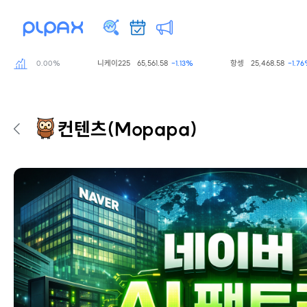
723.55
니케이225
65,561.58
항셍
25,468.58
0.00%
-1.13%
-1.76%
컨텐츠
(Mopapa)