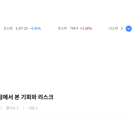
코스피
6,317.25
코스닥
798.9
나스닥
26,363.44
-4.45%
+2.28%
0.
관점에서 본 기회와 리스크
좋아요
3
댓글
2