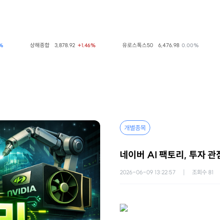
상해종합
3,878.92
유로스톡스50
6,476.98
+1.46%
0.00%
개별종목
네이버 AI 팩토리, 투자 
2026-06-09 13:22:57
조회수
81