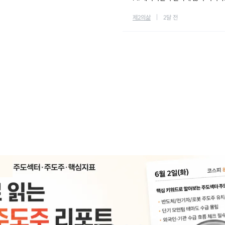
제2의삶
2달 전