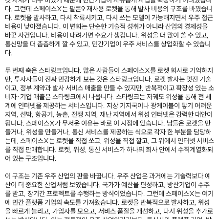
것 자체가 너무 비쌌기 때문에 민간기업이 자유롭게 사업을 확장하기 어려웠습니
다. 그런데 스페이스X는 팔콘9 재사용 로켓을 통해 발사 비용의 구조를 바꿨습니
다. 로켓을 발사하고, 다시 착륙시키고, 다시 쓰는 모델이 가능해지면서 우주 접근
비용이 낮아졌습니다. 이 변화는 단순한 기술적 성취가 아니라 산업의 경제성을
바꾼 사건입니다. 비용이 내려가면 수요가 생깁니다. 위성을 더 많이 쏠 수 있고,
통신망을 더 촘촘하게 깔 수 있고, 민간기업이 우주 서비스를 상업화할 수 있습니
다.
두 번째 축은 스타링크입니다. 많은 사람들이 스페이스X를 로켓 회사로 기억하지
만, 투자자들이 진짜 민감하게 보는 것은 스타링크입니다. 로켓 발사는 멋진 기술
이고, 정부 계약과 발사 서비스 매출을 만들 수 있지만, 반복적이고 확장성 있는 소
비자·기업 매출은 스타링크에서 나옵니다. 스타링크는 저궤도 위성을 통해 전 세
계에 인터넷을 제공하는 서비스입니다. 지상 기지국이나 광케이블이 닿기 어려운
지역, 선박, 항공기, 농촌, 전쟁 지역, 재난 지역에서 위성 인터넷은 강력한 대안이
됩니다. 스페이스X가 무서운 이유는 바로 이 지점에 있습니다. 남들은 로켓을 만
들거나, 위성을 만들거나, 통신 서비스를 제공하는 식으로 각자 한 부분을 담당하
는데, 스페이스X는 로켓을 직접 쏘고, 위성을 직접 깔고, 그 위에서 인터넷 서비스
를 직접 판매합니다. 로켓, 위성, 통신 서비스가 하나의 회사 안에서 수직계열화되
어 있는 구조입니다.
이 구조는 기존 우주 산업의 판을 바꿉니다. 우주 산업은 과거에는 기술력보다 예
산이 더 중요한 산업처럼 보였습니다. 국가가 예산을 편성하고, 방산기업이 수주
를 받고, 장기간 프로젝트를 수행하는 방식이었습니다. 그런데 스페이스X는 여기
에 민간 플랫폼 기업의 속도를 가져왔습니다. 로켓을 반복적으로 발사하고, 위성
을 빠르게 늘리고, 가입자를 모으고, 서비스 품질을 개선하고, 다시 위성을 추가로