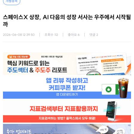
개별종목
스페이스X 상장, AI 다음의 성장 서사는 우주에서 시작될
까
2026-06-08 12:39:50
조회수
112
좋아요
6
댓글
2