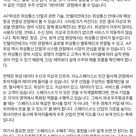
이 같은 기업은 우주 산업의 “데이터화” 관점에서 볼 수 있습니다.
AP위성은 위성통신 단말과 관련 기술, 인텔리안테크는 위성통신 안테나와 해상·
항공 연결성 관점에서 볼 수 있습니다. 스타링크가 커진다는 것은 결국 지상과 위
성을 연결하는 장비 시장도 함께 중요해진다는 뜻입니다. 위성망이 아무리 많아도
사용자 단말, 안테나, 수신 장비, 지상국 인프라가 없으면 서비스가 작동하지 않습
니다. 특히 해양, 항공, 군사, 원격 산업 현장에서는 위성통신 장비가 필수입니다.
인텔리안테크는 이런 관점에서 글로벌 위성통신 밸류체인과 연결될 수 있고, AP
위성 역시 위성통신 단말과 시스템 관점에서 시장의 관심을 받을 수 있습니다. 다
만 위성통신 장비 시장도 경쟁이 치열하고 고객사 투자 사이클에 따라 실적 변동
성이 커질 수 있기 때문에, 단순 테마보다 실제 수주와 매출 흐름을 확인해야 합니
다.
컨텍은 위성 데이터 수신과 지상국 인프라, 이노스페이스는 민간 발사체 관점에서
투자자들의 레이더에 들어올 수 있습니다. 우주 산업을 구성하는 밸류체인을 보
면, 발사체가 있고, 위성이 있고, 지상국이 있고, 데이터가 있고, 서비스를 구매하
는 고객이 있습니다. 스페이스X가 이 모든 것을 수직계열화했다면, 한국 기업들
은 각각의 영역에서 특화된 역할을 수행하고 있습니다. 그래서 국내 우주항공주를
볼 때는 “스페이스X와 똑같은 회사를 찾자”가 아니라, “우주 경제가 커질 때 어느
위치에서 돈을 벌 수 있는가”를 봐야 합니다. 스페이스X는 산업의 기준을 높이는
회사이면서 동시에 투자자들에게 우주 산업의 전체 지도를 다시 보게 만드는 촉매
입니다.
여기서 중요한 것은 “스페이스X 수혜주”라는 표현을 너무 쉽게 쓰면 안 된다는 점