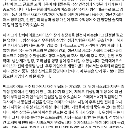
산량이 늘고, 글로벌 고객 대응이 확대될수록 생산 안정성과 안전관리 체계는 더
중요해집니다. 시장은 한화에어로스페이스를 성장주이자 방산 대표주로 보고 있
지만, 동시에 이런 사고가 재발하지 않도록 어떤 개선책을 내놓는지, 생산 차질은
어느 정도인지, 안전관리 비용과 공정 개선이 향후 수익성에 어떤 영향을 줄지까
지 함께 볼 필요가 있습니다.
이 사고가 한화에어로스페이스의 장기 성장성을 완전히 훼손한다고 단정할 필요
는 없습니다. 방산 수요와 우주항공 산업의 성장 방향은 여전히 유효합니다. 하지
만 투자자 입장에서는 프리미엄을 줄 때 리스크도 같이 가격에 반영해야 합니다.
특히 방산주는 국가 안보와 연결되어 있고, 생산시설 사고는 사회적 파장과 규제
리스크로 이어질 수 있습니다. 향후 노동당국 조사, 회사의 후속 조치, 안전 투자
확대, 생산 재개 일정, 고객 납품 영향 등이 중요해질 수 있습니다. 한화에어로스
페이스가 진짜 글로벌 방산·우주 기업으로 재평가받기 위해서는 수주와 매출만큼
이나 안전과 품질, 생산 신뢰도를 증명해야 합니다. 이 부분은 단기 주가보다 훨씬
중요한 기업의 신뢰 문제입니다.
쎄트렉아이도 우주 테마에서 자주 언급되는 기업입니다. 위성 시스템과 지구관측
위성 분야에서 존재감이 있는 회사이기 때문에, 저궤도 위성망과 위성 데이터 산
업이 부각될 때 자연스럽게 관심을 받을 수 있습니다. 스페이스X가 직접적인 고
객사이거나 동일한 사업을 한다는 의미가 아니라, 시장이 우주 산업 전체를 다시
보기 시작할 때 위성 제조와 위성 데이터 관련 기업들이 함께 묶일 수 있다는 뜻입
니다. 위성 산업은 단순히 위성을 만드는 것에서 끝나지 않습니다. 위성이 찍는 데
이터, 그 데이터를 분석하는 소프트웨어, 지상국으로 내려받는 인프라, 정부와 민
간 고객에게 판매되는 서비스까지 연결됩니다. 장기적으로는 위성 데이터가 농업,
국방, 재난, 물류, 환경 감시, 보험, 도시 계획과 결합될 수 있기 때문에, 쎄트렉아