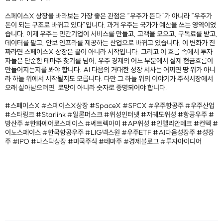
스페이스X 상장을 바라보는 가장 좋은 관점은 “우주가 뜬다”가 아니라 “우주가
돈이 되는 구조로 바뀌고 있다”입니다. 과거 우주는 국가가 예산을 쓰는 영역이었
습니다. 이제 우주는 민간기업이 서비스를 만들고, 고객을 모으고, 구독료를 받고,
데이터를 팔고, 안보 인프라를 제공하는 산업으로 바뀌고 있습니다. 이 변화가 진
짜라면 스페이스X 상장은 끝이 아니라 시작입니다. 그리고 이 흐름 속에서 투자
자들은 단순한 테마주 찾기를 넘어, 우주 경제의 어느 부분에서 실제 현금흐름이
만들어지는지를 봐야 합니다. AI 다음의 거대한 성장 서사는 어쩌면 땅 위가 아니
라 하늘 위에서 시작될지도 모릅니다. 다만 그 하늘 위의 이야기가 주식시장에서
오래 살아남으려면, 로망이 아니라 숫자로 증명되어야 합니다.
#스페이스X #스페이스X상장 #SpaceX #SPCX #우주항공주 #우주산업
#스타링크 #Starlink #일론머스크 #위성인터넷 #저궤도위성 #항공우주 #
방산주 #한화에어로스페이스 #쎄트렉아이 #AP위성 #인텔리안테크 #컨텍 #
이노스페이스 #한국항공우주 #LIG넥스원 #우주ETF #AI다음성장주 #성장
주 #IPO #나스닥상장 #미국주식 #테마주 #경제블로그 #투자아이디어