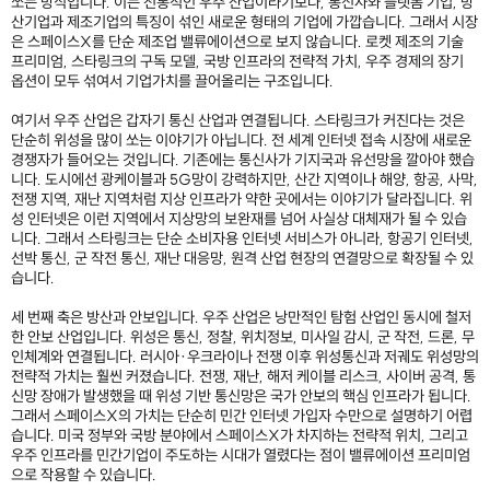
쏘는 방식입니다. 이는 전통적인 우주 산업이라기보다, 통신사와 플랫폼 기업, 방
산기업과 제조기업의 특징이 섞인 새로운 형태의 기업에 가깝습니다. 그래서 시장
은 스페이스X를 단순 제조업 밸류에이션으로 보지 않습니다. 로켓 제조의 기술
프리미엄, 스타링크의 구독 모델, 국방 인프라의 전략적 가치, 우주 경제의 장기
옵션이 모두 섞여서 기업가치를 끌어올리는 구조입니다.
여기서 우주 산업은 갑자기 통신 산업과 연결됩니다. 스타링크가 커진다는 것은
단순히 위성을 많이 쏘는 이야기가 아닙니다. 전 세계 인터넷 접속 시장에 새로운
경쟁자가 들어오는 것입니다. 기존에는 통신사가 기지국과 유선망을 깔아야 했습
니다. 도시에선 광케이블과 5G망이 강력하지만, 산간 지역이나 해양, 항공, 사막,
전쟁 지역, 재난 지역처럼 지상 인프라가 약한 곳에서는 이야기가 달라집니다. 위
성 인터넷은 이런 지역에서 지상망의 보완재를 넘어 사실상 대체재가 될 수 있습
니다. 그래서 스타링크는 단순 소비자용 인터넷 서비스가 아니라, 항공기 인터넷,
선박 통신, 군 작전 통신, 재난 대응망, 원격 산업 현장의 연결망으로 확장될 수 있
습니다.
세 번째 축은 방산과 안보입니다. 우주 산업은 낭만적인 탐험 산업인 동시에 철저
한 안보 산업입니다. 위성은 통신, 정찰, 위치정보, 미사일 감시, 군 작전, 드론, 무
인체계와 연결됩니다. 러시아·우크라이나 전쟁 이후 위성통신과 저궤도 위성망의
전략적 가치는 훨씬 커졌습니다. 전쟁, 재난, 해저 케이블 리스크, 사이버 공격, 통
신망 장애가 발생했을 때 위성 기반 통신망은 국가 안보의 핵심 인프라가 됩니다.
그래서 스페이스X의 가치는 단순히 민간 인터넷 가입자 수만으로 설명하기 어렵
습니다. 미국 정부와 국방 분야에서 스페이스X가 차지하는 전략적 위치, 그리고
우주 인프라를 민간기업이 주도하는 시대가 열렸다는 점이 밸류에이션 프리미엄
으로 작용할 수 있습니다.