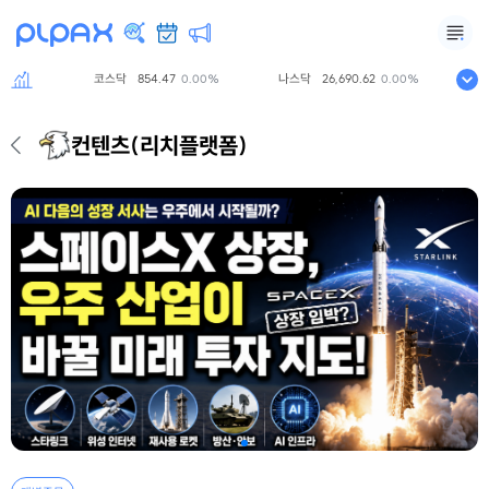
코스닥
854.47
나스닥
26,690.62
S&P5
0%
0.00%
0.00%
컨텐츠
(리치플랫폼)