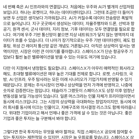
네 번째 축은 AI 인프라와의 연결입니다. 처음에는 우주와 AI가 별개의 산업처럼
보입니다. 하나는 로켓이고, 하나는 데이터센터입니다. 그런데 조금만 더 들어가
보면 두 산업은 생각보다 가까워집니다. AI가 커질수록 데이터 전송량은 폭발적
으로 늘어납니다. 지구 곳곳에서 생성되는 데이터, 자율주행차와 드론, 선박과 항
공기, 원격 센서, 군사 데이터, 지리 정보, 기후 데이터는 모두 연결망을 필요로 합
니다. 여기에 우주 기반 통신망이 붙으면 지상 네트워크가 닿지 않는 영역까지 데
이터가 흐를 수 있습니다. 더 나아가 장기적으로는 우주 기반 데이터센터, 궤도 컴
퓨팅, 위성 간 레이저 통신망 같은 개념도 거론됩니다. 아직은 상상력이 앞서는 영
역이지만, 시장은 이런 큰 이야기를 좋아합니다. 스페이스X가 단순 항공우주 기
업보다 훨씬 높은 밸류에이션을 받을 수 있는 이유도 여기에 있습니다.
다만 이 지점에서 냉정함도 필요합니다. 스페이스X가 아무리 매력적인 회사라고
해도, 초대형 밸류에이션은 매우 높은 기대를 전제로 합니다. 로켓, 스타링크, 국
방, AI 인프라, 우주 탐사라는 모든 미래 시나리오가 기업가치에 반영될 수 있기
때문입니다. 문제는 주식시장이 언제나 상상력을 먼저 가격에 반영하고, 나중에
숫자로 검증한다는 점입니다. 테슬라가 그랬듯이 스페이스X도 상장 이후 엄청난
변동성을 보일 가능성이 있습니다. 일론 머스크라는 인물 자체가 프리미엄이면서
동시에 리스크입니다. 그는 시장의 상상력을 극대화하는 창업자이지만, 동시에 여
러 회사를 동시에 이끄는 인물이고, 지배구조와 의사결정 리스크도 함께 따라옵니
다. 위대한 기업이라고 해서 언제나 좋은 가격에 살 수 있는 것은 아닙니다. 좋은
기업과 좋은 투자는 늘 구분해서 봐야 합니다.
그렇다면 한국 투자자는 무엇을 봐야 할까요. 직접 스페이스X 공모에 참여할 수
있는 투자자는 제한적일 수 있지만, 시장은 늘 우회로를 찾습니다. 스페이스X 상