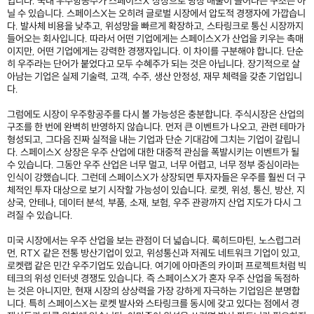
입니다. 국내 우주항공주가 스페이스X 상장으로 당장 매출이 늘어나는 구조는 아
닐 수 있습니다. 스페이스X는 오히려 글로벌 시장에서 압도적 경쟁자에 가깝습니
다. 발사체 비용을 낮추고, 위성망을 빠르게 확장하고, 스타링크로 통신 시장까지
들어오는 회사입니다. 따라서 어떤 기업에게는 스페이스X가 산업을 키우는 촉매
이지만, 어떤 기업에게는 강력한 경쟁자입니다. 이 차이를 구분해야 합니다. 단순
히 우주라는 단어가 붙었다고 모두 수혜주가 되는 것은 아닙니다. 장기적으로 살
아남는 기업은 실제 기술력, 고객, 수주, 생산 안정성, 재무 체력을 갖춘 기업입니
다.
그럼에도 시장이 우주항공주를 다시 볼 가능성은 충분합니다. 주식시장은 산업의
구조를 한 번에 완벽히 반영하지 않습니다. 먼저 큰 이벤트가 나오고, 관련 테마가
형성되고, 그다음 진짜 실적을 내는 기업과 단순 기대감에 그치는 기업이 갈립니
다. 스페이스X 상장은 우주 산업에 대한 대중적 관심을 폭발시키는 이벤트가 될
수 있습니다. 그동안 우주 산업은 너무 멀고, 너무 어렵고, 너무 정부 중심이라는
인식이 강했습니다. 그런데 스페이스X가 상장되면 투자자들은 우주를 훨씬 더 구
체적인 투자 대상으로 보기 시작할 가능성이 있습니다. 로켓, 위성, 통신, 방산, 지
상국, 안테나, 데이터 분석, 부품, 소재, 보험, 우주 관광까지 산업 지도가 다시 그
려질 수 있습니다.
미국 시장에서는 우주 산업을 보는 관점이 더 넓습니다. 록히드마틴, 노스럽그러
먼, RTX 같은 전통 방산기업이 있고, 위성통신과 저궤도 네트워크 기업이 있고,
로켓랩 같은 민간 우주기업도 있습니다. 여기에 아마존의 카이퍼 프로젝트처럼 빅
테크의 위성 인터넷 경쟁도 있습니다. 즉 스페이스X가 혼자 우주 산업을 독점하
는 것은 아니지만, 현재 시장의 상상력을 가장 강하게 자극하는 기업임은 분명합
니다. 특히 스페이스X는 로켓 발사와 스타링크를 동시에 갖고 있다는 점에서 경