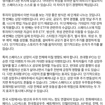
쟁사들과 다른 위치에 있습니다. 아마존이 위성을 쏘려면 발사 파트너가 필요하지
만, 스페이스X는 스스로 쏠 수 있습니다. 이 차이가 장기 경쟁력의 핵심입니다.
투자자 입장에서 이번 이슈를 보는 가장 좋은 방식은 세 단계로 나누는 것입니다.
첫 번째는 상장 이벤트입니다. IPO 규모, 공모가, 청약 경쟁률, 상장 첫날 주가 흐
름, 나스닥 편입 가능성 같은 단기 재료입니다. 이 단계에서는 기대감이 가장 강하
게 작용합니다. 두 번째는 우주 ETF와 관련주의 수급입니다. 스페이스X에 직접
투자하기 어려운 자금이 우주 ETF, 방산주, 위성 관련주로 이동할 수 있습니다.
세 번째는 산업의 실제 숫자입니다. 스타링크 가입자 증가, 발사 횟수, 위성 수, 정
부 계약, 매출 성장률, 현금흐름, 설비투자 규모가 결국 장기 주가를 결정하게 됩
니다. 단기적으로는 스토리가 주가를 움직이지만, 장기적으로는 숫자가 주가를 붙
잡습니다.
특히 스페이스X 상장이 시장 전체에 미칠 영향도 봐야 합니다. 초대형 IPO는 단
순한 기업 이벤트가 아니라 거대한 유동성 이벤트입니다. 투자자들이 기존 성장주
일부를 팔고 스페이스X 공모에 참여할 가능성도 있고, 반대로 상장 흥행이 성공
하면 위험자산 선호가 살아나면서 기술주 전반에 긍정적 영향을 줄 수도 있습니
다. 다만 초대형 IPO는 시장의 돈을 빨아들이는 효과도 있습니다. 단기적으로는
다른 성장주나 테마주에서 자금이 빠져나갈 수 있고, 상장 이후 주가 변동성이 커
지면 투자심리도 흔들릴 수 있습니다. 그래서 스페이스X 상장은 우주항공주에는
호재처럼 보이지만, 시장 전체로 보면 유동성 흡수와 위험선호 회복이라는 두 가
지 효과가 동시에 나타날 수 있습니다.
한국 시장에서는 방산과 우주가 이미 어느 정도 연결되어 있습니다. 한화에어로스
페이스, LIG넥스원, 한국항공우주, 쎄트렉아이, 인텔리안테크, AP위성, 컨텍, 이