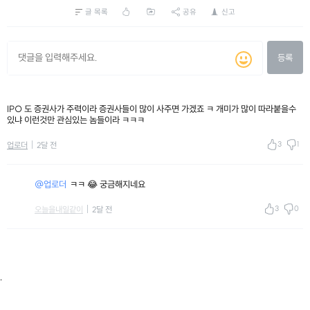
글 목록
공유
신고
등록
IPO 도 증권사가 주력이라 증권사들이 많이 사주면 가겠죠 ㅋ 개미가 많이 따라붙을수
있냐 이런것만 관심있는 놈들이라 ㅋㅋㅋ
3
1
업로더
2달 전
@업로더
ㅋㅋ 😂 궁금해지네요
3
0
오늘을내일같이
2달 전
.