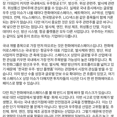
장 기대감이 커지면 국내에서도 우주항공 ETF, 방산주, 위성 관련주, 발사체 관련
주, 위성통신 장비주에 관심이 붙을 수 있습니다. 실제로 국내 증시에서는 글로벌
우주 산업 이슈가 나올 때마다 한화에어로스페이스, 쎄트렉아이, AP위성, 인텔리
안테크, 컨텍, 이노스페이스, 한국항공우주, LIG넥스원 같은 종목들이 함께 거론
되는 경우가 많습니다. 다만 여기서 중요한 것은 모든 우주 관련주를 같은 바구니
에 넣으면 안 된다는 점입니다. 발사체, 엔진, 위성 제조, 위성통신 단말, 지상국,
데이터 수신, 방산 시스템, 항공 플랫폼은 모두 다른 사업입니다. 우주라는 키워드
는 같아도 실제 돈이 흐르는 위치는 기업마다 다릅니다.
국내 개별 종목으로 가장 먼저 떠오르는 것은 한화에어로스페이스입니다. 한화에
어로스페이스는 국내 방산·항공우주 대표 기업으로, 발사체와 엔진, 방산, 위성
사업까지 연결되는 큰 축에 있습니다. 스페이스X 상장이 글로벌 우주 산업에 대
한 관심을 키우면 국내에서 가장 먼저 주목받을 가능성이 높은 대형주입니다. 특
히 한화그룹은 방산과 우주, 위성, 발사체, 해양 방산까지 포트폴리오를 넓히고 있
기 때문에 “한국판 우주·방산 플랫폼”이라는 관점에서 시장의 관심을 받을 수 있
습니다. 이미 방산 수출 성장과 글로벌 안보 수요 확대라는 큰 흐름이 있었고, 여기
에 스페이스X 상장 이슈가 더해지면 투자자들의 시선은 다시 한 번 한화에어로스
페이스로 향할 수 있습니다.
다만 최근 한화에어로스페이스를 볼 때 반드시 함께 봐야 할 리스크가 있습니다.
바로 대전 사업장에서 발생한 폭발·화재 사고입니다. 이번 사고로 인명 피해가 발
생했고, 회사는 국내 생산거점에 대한 안전점검과 교육을 진행했습니다. 이는 단
순한 단기 악재로만 볼 문제가 아닙니다. 방산과 우주항공 산업은 고위험 물질, 추
진체, 화약, 엔진, 정밀 제조 공정과 연결되는 산업입니다. 그렇기 때문에 안전관
리 역량은 단순한 비용 항목이 아니라 기업 경쟁력의 일부입니다. 수주가 늘고, 생