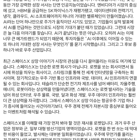
동안 가장 강력한 성장 서사는 단연 인공지능이었습니다. 엔비디아가 시장의 중심
에 섰고, HBM을 공급하는 SK하이닉스가 재평가됐고, 데이터센터와 전력기기,
냉각, 클라우드, AI 소프트웨어까지 하나의 거대한 밸류체인이 만들어졌습니다.
AI라는 단어 하나만으로 주가가 움직이던 시기도 있었고, 기업들이 실적 발표에
서 AI를 언급하는 것만으로도 시장의 기대가 붙던 때가 있었습니다. 그런데 시장
은 늘 다음 이야기를 찾습니다. AI가 끝났다는 뜻은 아닙니다. 오히려 AI는 이제
너무 큰 메가트렌드가 되었기 때문에, 투자자들은 “AI 이후에도 이어질 수 있는
또 하나의 거대한 성장 서사는 무엇인가”를 묻기 시작했습니다. 그리고 그 후보 중
하나가 바로 우주 산업입니다.
최근 스페이스X 상장 이야기가 시장의 관심을 다시 끌어올리는 이유도 여기에 있
습니다. 스페이스X는 단순한 로켓 회사가 아닙니다. 로켓을 쏘는 회사이면서 동
시에 위성을 띄우는 회사이고, 스타링크를 통해 전 세계 인터넷망을 구축하는 회
사이며, 장기적으로는 우주 기반 통신 인프라와 국방, 데이터, AI 인프라까지 연결
될 수 있는 회사입니다. 테슬라가 단순한 전기차 제조사를 넘어 배터리, 자율주행,
에너지, 로봇이라는 상상력을 만들어냈다면, 스페이스X는 로켓 발사라는 기술을
넘어 위성 인터넷, 우주 물류, 국방, 달과 화성 개발, 우주 데이터 인프라라는 훨씬
더 큰 상상력을 자극합니다. 그래서 스페이스X 상장 이슈는 항공우주 기업 하나
가 증시에 들어오는 사건이라기보다, 우주 경제 전체가 자본시장 중심부로 들어오
는 이벤트처럼 해석될 수 있습니다.
스페이스X를 이해할 때 가장 먼저 봐야 할 것은 재사용 로켓입니다. 과거 우주 산
업은 정부와 군, 일부 대형 방산기업의 영역이었습니다. 로켓을 한 번 쏘는 데 막대
한 비용이 들었고, 발사체는 대부분 일회용이었습니다. 우주에 무언가를 올리는