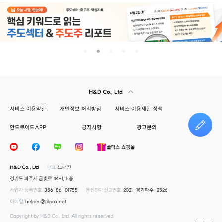
H&D Co., Ltd
서비스 이용약관
개인정보 처리방침
서비스 이용제한 정책
안드로이드APP
공지사항
광고문의
건의하기
H&D Co., Ltd
대표
노대진
경기도 파주시 금빛로 44-1, 5층
사업자 등록번호
356-86-01755
통신판매신고번호
2021-경기파주-2526
이메일
helper@plpax.net
Copyright by H&D Co., Ltd. All rights reserved.