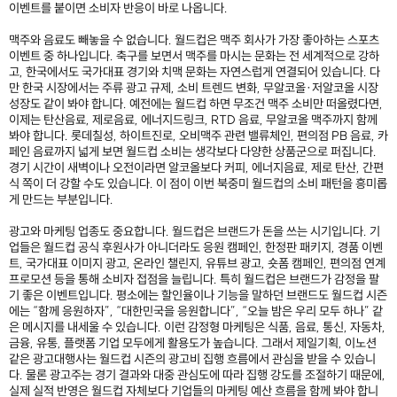
이벤트를 붙이면 소비자 반응이 바로 나옵니다.
맥주와 음료도 빼놓을 수 없습니다. 월드컵은 맥주 회사가 가장 좋아하는 스포츠
이벤트 중 하나입니다. 축구를 보면서 맥주를 마시는 문화는 전 세계적으로 강하
고, 한국에서도 국가대표 경기와 치맥 문화는 자연스럽게 연결되어 있습니다. 다
만 한국 시장에서는 주류 광고 규제, 소비 트렌드 변화, 무알코올·저알코올 시장
성장도 같이 봐야 합니다. 예전에는 월드컵 하면 무조건 맥주 소비만 떠올렸다면,
이제는 탄산음료, 제로음료, 에너지드링크, RTD 음료, 무알코올 맥주까지 함께
봐야 합니다. 롯데칠성, 하이트진로, 오비맥주 관련 밸류체인, 편의점 PB 음료, 카
페인 음료까지 넓게 보면 월드컵 소비는 생각보다 다양한 상품군으로 퍼집니다.
경기 시간이 새벽이나 오전이라면 알코올보다 커피, 에너지음료, 제로 탄산, 간편
식 쪽이 더 강할 수도 있습니다. 이 점이 이번 북중미 월드컵의 소비 패턴을 흥미롭
게 만드는 부분입니다.
광고와 마케팅 업종도 중요합니다. 월드컵은 브랜드가 돈을 쓰는 시기입니다. 기
업들은 월드컵 공식 후원사가 아니더라도 응원 캠페인, 한정판 패키지, 경품 이벤
트, 국가대표 이미지 광고, 온라인 챌린지, 유튜브 광고, 숏폼 캠페인, 편의점 연계
프로모션 등을 통해 소비자 접점을 늘립니다. 특히 월드컵은 브랜드가 감정을 팔
기 좋은 이벤트입니다. 평소에는 할인율이나 기능을 말하던 브랜드도 월드컵 시즌
에는 “함께 응원하자”, “대한민국을 응원합니다”, “오늘 밤은 우리 모두 하나” 같
은 메시지를 내세울 수 있습니다. 이런 감정형 마케팅은 식품, 음료, 통신, 자동차,
금융, 유통, 플랫폼 기업 모두에게 활용도가 높습니다. 그래서 제일기획, 이노션
같은 광고대행사는 월드컵 시즌의 광고비 집행 흐름에서 관심을 받을 수 있습니
다. 물론 광고주는 경기 결과와 대중 관심도에 따라 집행 강도를 조절하기 때문에,
실제 실적 반영은 월드컵 자체보다 기업들의 마케팅 예산 흐름을 함께 봐야 합니