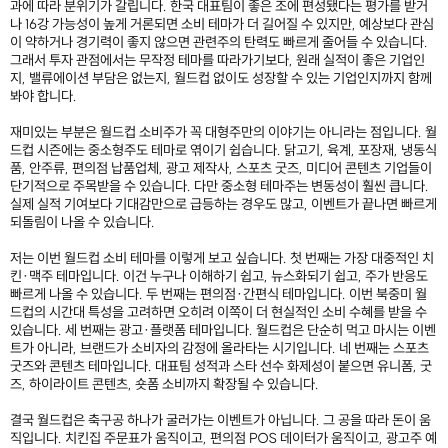
과에 따라 분위기가 갈립니다. 한국 대표팀이 좋은 조에 편성됐다는 평가를 받거
나 16강 가능성이 높게 거론되면 소비 테마가 더 길어질 수 있지만, 예상보다 관심
이 약하거나 경기력이 좋지 않으면 관련주의 탄력도 빠르게 줄어들 수 있습니다.
그래서 투자 관점에서는 무작정 테마를 따라가기보다, 원래 실적이 좋은 기업인
지, 밸류에이션 부담은 없는지, 월드컵 없이도 성장할 수 있는 기업인지까지 함께
봐야 합니다.
재미있는 부분은 월드컵 소비주가 꼭 대형주만의 이야기는 아니라는 점입니다. 월
드컵 시즌에는 중소형주도 테마로 엮이기 쉽습니다. 닭고기, 육계, 포장재, 냉동식
품, 안주류, 편의점 납품업체, 광고 제작사, 스포츠 굿즈, 미디어 콘텐츠 기업들이
단기적으로 주목받을 수 있습니다. 다만 중소형 테마주는 변동성이 훨씬 큽니다.
실제 실적 기여보다 기대감만으로 급등하는 경우도 많고, 이벤트가 끝나면 빠르게
되돌림이 나올 수 있습니다.
저는 이번 월드컵 소비 테마를 이렇게 보고 싶습니다. 첫 번째는 가장 대중적인 치
킨·맥주 테마입니다. 이건 누구나 이해하기 쉽고, 뉴스화되기 쉽고, 주가 반응도
빠르게 나올 수 있습니다. 두 번째는 편의점·간편식 테마입니다. 이번 북중미 월
드컵의 시간대 특성을 고려하면 오히려 이쪽이 더 현실적인 소비 수혜를 받을 수
있습니다. 세 번째는 광고·플랫폼 테마입니다. 월드컵은 단순히 먹고 마시는 이벤
트가 아니라, 브랜드가 소비자의 감정에 올라타는 시기입니다. 네 번째는 스포츠
굿즈와 콘텐츠 테마입니다. 대표팀 성적과 스타 선수 화제성이 붙으면 유니폼, 굿
즈, 하이라이트 콘텐츠, 숏폼 소비까지 확장될 수 있습니다.
결국 월드컵은 축구공 하나가 굴러가는 이벤트가 아닙니다. 그 공을 따라 돈이 움
직입니다. 치킨집 주문표가 움직이고, 편의점 POS 데이터가 움직이고, 광고주 예