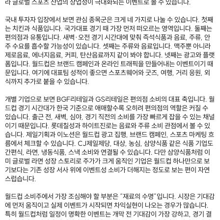
라 글로벌 스포츠 산업의 상업성이 극대화되는 이벤트로 볼 수 있습니다.
국내 투자자 입장에서 보면 관심 종목군은 크게 네 가지로 나눌 수 있습니다. 첫째
는 치킨과 식품입니다. 국가대표 경기 때 가장 먼저 떠오르는 영역입니다. 둘째는
편의점과 유통입니다. 새벽·오전 경기 시간대에 맞춰 즉석식품과 음료, 주류, 안
주 수요를 흡수할 가능성이 있습니다. 셋째는 주류와 음료입니다. 맥주뿐 아니라
제로음료, 에너지음료, 커피, 탄산음료까지 같이 봐야 합니다. 넷째는 광고와 플랫
폼입니다. 월드컵은 브랜드 캠페인과 온라인 트래픽을 만들어내는 이벤트이기 때
문입니다. 여기에 대표팀 성적이 좋으면 스포츠웨어와 굿즈, 여행, 거리 응원, 외
식까지 추가로 붙을 수 있습니다.
개별 기업으로 보면 BGF리테일과 GS리테일은 편의점 소비의 대표 축입니다. 월
드컵 경기 시간대가 한국 기준으로 애매할수록 오히려 편의점의 역할은 커질 수
있습니다. 출근 전, 새벽, 심야, 경기 직전의 소비를 가장 빠르게 잡을 수 있는 채널
이기 때문입니다. 롯데칠성과 하이트진로는 음료와 주류 소비 관점에서 볼 수 있
습니다. 제일기획과 이노션은 월드컵 광고 집행, 브랜드 캠페인, 스포츠 마케팅 흐
름에서 체크할 수 있습니다. CJ제일제당, 대상, 농심, 삼양식품 같은 식품 기업도
간편식, 라면, 냉동식품, 스낵 소비와 연결될 수 있습니다. 다만 삼양식품처럼 이
미 글로벌 라면 성장 스토리로 주가가 크게 움직인 기업은 월드컵 하나만으로 보
기보다는 기존 성장 서사 위에 이벤트성 소비가 더해지는 정도로 보는 편이 자연
스럽습니다.
월드컵 소비주에서 가장 조심해야 할 부분은 “재료의 수명”입니다. 시장은 기대감
에 먼저 움직이고 실제 이벤트가 시작되면 차익실현이 나오는 경우가 많습니다.
특히 월드컵처럼 일정이 명확한 이벤트는 개막 전 기대감이 가장 강하고, 경기 결