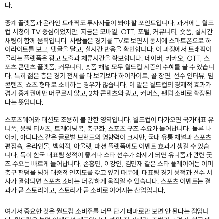
다.
중계 플랫폼과 온라인 트래픽도 투자자들이 봐야 할 포인트입니다. 과거에는 월드
컵 시청이 TV 중심이었지만, 지금은 모바일, OTT, 포털, 커뮤니티, 숏폼, 실시간
채팅이 함께 움직입니다. 사람들은 경기를 TV로 보면서 동시에 스마트폰으로 하
이라이트를 보고, 댓글을 달고, 실시간 반응을 확인합니다. 이 과정에서 트래픽이
몰리는 플랫폼은 광고 노출과 체류시간을 확보합니다. 네이버, 카카오, OTT, 스
포츠 콘텐츠 플랫폼, 커뮤니티, 숏폼 채널 모두 월드컵 시즌의 수혜를 볼 수 있습니
다. 특히 젊은 층은 경기 전체를 다 보기보다 하이라이트, 골 장면, 선수 인터뷰, 밈
콘텐츠, 쇼츠 형태로 소비하는 경우가 많습니다. 이 말은 월드컵의 경제적 효과가
경기 중계권에만 머무르지 않고, 2차 콘텐츠와 광고, 커머스, 팬덤 소비로 확장된
다는 뜻입니다.
스포츠웨어와 패션도 조용히 볼 만한 영역입니다. 월드컵이 다가오면 국가대표 유
니폼, 응원 티셔츠, 트레이닝복, 축구화, 스포츠 굿즈 수요가 늘어납니다. 물론 나
이키, 아디다스 같은 글로벌 브랜드의 영향력이 크지만, 국내 유통 채널과 스포츠
편집숍, 온라인몰, 백화점, 아울렛, 패션 플랫폼에도 이벤트 효과가 생길 수 있습
니다. 특히 한국 대표팀 성적이 좋거나 스타 선수가 화제가 되면 유니폼과 관련 굿
즈 수요는 빠르게 늘어납니다. 손흥민, 이강인, 김민재 같은 스타 플레이어는 이미
축구 팬덤을 넘어 대중적 인지도를 갖고 있기 때문에, 대표팀 경기 성적과 선수 서
사가 결합되면 스포츠 소비는 더 강하게 움직일 수 있습니다. 스포츠 이벤트는 결
과가 곧 스토리이고, 스토리가 곧 소비로 이어지는 산업입니다.
여기서 중요한 것은 월드컵 소비주를 너무 단기 테마로만 보면 안 된다는 점입니