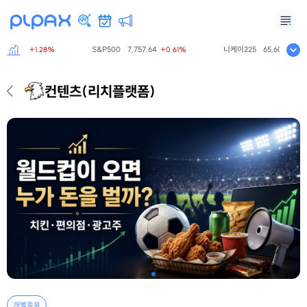
90.62
S&P500
7,757.64
니케이225
65,606.71
+1.28%
+0.61%
0.0
컨텐츠
(리치플랫폼)
개별종목