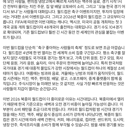
에 모인 사람들, 편의점 냉장고에서 빠르게 사라지는 맥주와 음료, 경기 시작 1시
간 전부터 몰리는 치킨 주문, 집 앞 배달 오토바이 소리, 그리고 “오늘 한국 경기 어
디서 보냐”는 사람들의 대화입니다. 월드컵은 축구 이벤트이지만, 투자자 입장에
서는 거대한 소비 이벤트입니다. 그리고 2026년 북중미 월드컵은 그 규모부터 다
릅니다. FIFA에 따르면 이번 대회는 캐나다, 멕시코, 미국이 공동 개최하는 첫 3
개국 공동 개최 월드컵이자 48개국이 출전하는 대회입니다. 경기 수도 104경기
로 확대되며, 기존 월드컵보다 훨씬 긴 시간 동안 전 세계인의 관심을 붙잡는 이벤
트가 됩니다.
이번 월드컵을 단순히 “축구 좋아하는 사람들의 축제” 정도로 보면 조금 아깝습니
다. 월드컵은 4년에 한 번 열리는 전 세계적 소비 집중 구간입니다. 평소 축구를 잘
보지 않던 사람들도 국가대표 경기는 챙겨 보고, 가족 단위 응원, 친구 모임, 회사
단체 응원, 거리 응원, 술자리, 야식 주문이 한꺼번에 늘어납니다. 특히 한국처럼
국가대표 경기 때 대중적 몰입도가 강한 시장에서는 월드컵이 하나의 계절성 소비
테마가 됩니다. 여름에는 빙과와 음료, 겨울에는 난방과 의류가 움직이듯이, 월드
컵 시즌에는 치킨, 맥주, 편의점, 배달, 광고, 스포츠웨어, 중계 플랫폼이 함께 움
직입니다. 주식시장이 늘 미래만 보는 것 같지만, 사실 가장 빠르게 반응하는 것은
사람들의 지갑이 열리는 순간입니다.
이번 2026 북중미 월드컵이 더 흥미로운 이유는 시간대입니다. 북중미에서 열리
기 때문에 한국 기준으로는 새벽과 오전 경기 비중이 높아질 가능성이 큽니다. 이
부분이 소비 패턴을 조금 다르게 만듭니다. 카타르 월드컵처럼 밤 시간대 경기가
많을 때는 치킨, 맥주, 배달 음식 중심의 소비가 강하게 나타났다면, 북중미 월드
컵은 경기 시간에 따라 새벽 간편식, 커피, 에너지음료, 컵라면, 샌드위치, 도시락,
냉장 안주, 즉석조리식품 소비가 함께 부각될 수 있습니다. 밤을 새워 경기를 보는