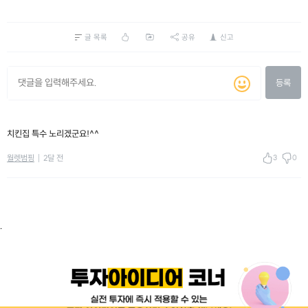
글 목록
공유
신고
등록
치킨집 특수 노리겠군요!^^
3
0
월렛범핑
2달 전
.