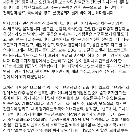
사람은 편의점을 찾고, 오전 경기를 보는 사람은 출근 전 간단한 식사와 커피를 찾
습니다. 결국 이번 월드컵 소비주는 단순히 치킨 한 종목으로 끝나는 것이 아니라,
편의점과 음료, 즉석식품, 광고, 플랫폼까지 넓게 봐야 하는 테마입니다.
먼저 가장 직관적인 수혜 산업은 치킨입니다. 한국에서 축구와 치킨은 거의 하나
의 세트처럼 움직입니다. 월드컵, 올림픽, 아시안컵, 한일전처럼 대중적 관심이 높
은 경기가 있는 날이면 치킨 주문은 늘어납니다. 사람들은 축구를 보기 위해 모이
고, 모이면 음식을 주문합니다. 그중에서도 치킨은 가장 안전한 선택입니다. 메뉴
호불호가 크지 않고, 배달이 쉽고, 맥주와 결합하기 좋고, 응원 분위기와도 잘 맞
습니다. 그래서 월드컵 시즌이 오면 교촌, BBQ, bhc 같은 프랜차이즈 브랜드뿐
아니라 닭고기 원재료, 육계, 포장재, 배달 플랫폼까지 함께 주목받는 경우가 많습
니다. 다만 투자자 입장에서는 단순히 “치킨이 많이 팔리니 치킨주를 사야 한
다”는 식으로 접근하면 위험합니다. 이미 시장이 알고 있는 재료는 주가에 먼저 반
영되는 경우가 많고, 원가 부담이나 인건비, 배달 수수료, 가맹점 수익성 문제도
같이 봐야 하기 때문입니다.
오히려 더 안정적으로 볼 수 있는 쪽은 편의점일 수 있습니다. 월드컵은 편의점 입
장에서는 아주 좋은 이벤트입니다. 왜냐하면 편의점은 단순히 술과 과자만 파는
곳이 아니라, 경기 시간대에 맞춰 가장 빠르게 소비 수요를 흡수할 수 있는 오프라
인 플랫폼이기 때문입니다. 경기 전에는 맥주와 안주, 컵라면, 냉동식품, 치킨류
간편식이 팔리고, 새벽 경기에는 커피와 에너지음료, 삼각김밥, 샌드위치, 도시락
이 팔립니다. 경기 후에는 출근길 음료와 해장용 식품까지 연결됩니다. 이 흐름에
서 BGF리테일과 GS리테일은 자연스럽게 관심을 받을 수 있습니다. 특히 편의점
은 월드컵 같은 이벤트에 맞춰 프로모션을 빠르게 설계할 수 있습니다. 국가대표
경기 당일 맥주 할인, 안주 묶음 행사, 간편식 1+1, 배달앱 연계 할인, 모바일 쿠폰