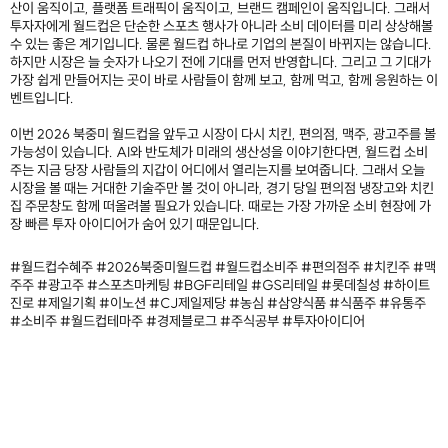
산이 움직이고, 플랫폼 트래픽이 움직이고, 브랜드 캠페인이 움직입니다. 그래서
투자자에게 월드컵은 단순한 스포츠 행사가 아니라 소비 데이터를 미리 상상해볼
수 있는 좋은 계기입니다. 물론 월드컵 하나로 기업의 본질이 바뀌지는 않습니다.
하지만 시장은 늘 숫자가 나오기 전에 기대를 먼저 반영합니다. 그리고 그 기대가
가장 쉽게 만들어지는 곳이 바로 사람들이 함께 보고, 함께 먹고, 함께 응원하는 이
벤트입니다.
이번 2026 북중미 월드컵을 앞두고 시장이 다시 치킨, 편의점, 맥주, 광고주를 볼
가능성이 있습니다. AI와 반도체가 미래의 생산성을 이야기한다면, 월드컵 소비
주는 지금 당장 사람들의 지갑이 어디에서 열리는지를 보여줍니다. 그래서 오늘
시장을 볼 때는 거대한 기술주만 볼 것이 아니라, 경기 당일 편의점 냉장고와 치킨
집 주문창도 함께 떠올려볼 필요가 있습니다. 때로는 가장 가까운 소비 현장에 가
장 빠른 투자 아이디어가 숨어 있기 때문입니다.
#월드컵수혜주 #2026북중미월드컵 #월드컵소비주 #편의점주 #치킨주 #맥
주주 #광고주 #스포츠마케팅 #BGF리테일 #GS리테일 #롯데칠성 #하이트
진로 #제일기획 #이노션 #CJ제일제당 #농심 #삼양식품 #식품주 #유통주
#소비주 #월드컵테마주 #경제블로그 #주식공부 #투자아이디어