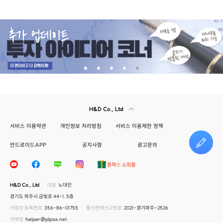
H&D Co., Ltd
서비스 이용약관
개인정보 처리방침
서비스 이용제한 정책
안드로이드APP
공지사항
광고문의
건의하기
H&D Co., Ltd
대표
노대진
경기도 파주시 금빛로 44-1, 5층
사업자 등록번호
356-86-01755
통신판매신고번호
2021-경기파주-2526
이메일
helper@plpax.net