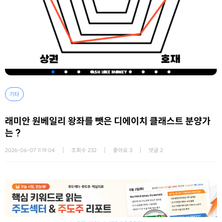
기타
래미안 원베일리 왕좌를 뺏은 디에이치 클래스트 분양가
는 ?
2026-06-07 11:19:04
조회수
232
좋아요
3
댓글
2