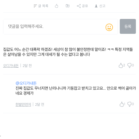
글 목록
공유
신고
등록
집값도 어느 순간 대폭락 하겠죠! 세상이 참 많이 불안정한데 말이죠! ㅋㅋ 특정 지역들
은 살아남을 수 있지만 그게 대세가 될 수는 없다고 봅니다
2
0
오디가내돈
2달 전
@오디가내돈
진짜 집값도 무너지면 난리나니까 기둥잡고 받치고 있고요... 안으로 썩어 곪아가
네요 경제가
1
0
한발만먼저
2달 전
.