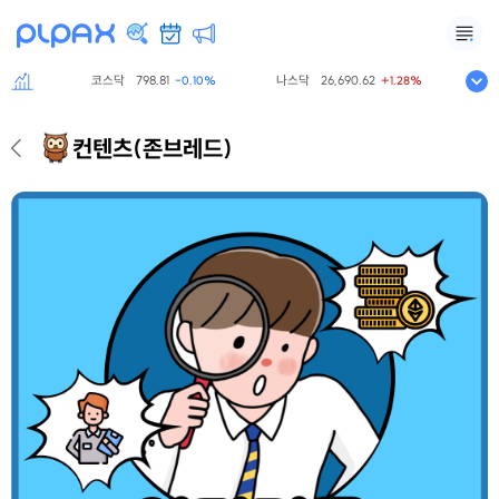
코스닥
798.81
나스닥
26,690.62
S&P50
%
-0.10%
+1.28%
컨텐츠
(존브레드)