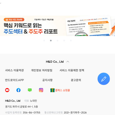
.
H&D Co., Ltd
서비스 이용약관
개인정보 처리방침
서비스 이용제한 정책
안드로이드APP
공지사항
광고문의
건의하기
H&D Co., Ltd
대표
노대진
경기도 파주시 금빛로 44-1, 5층
사업자 등록번호
356-86-01755
통신판매신고번호
2021-경기파주-2526