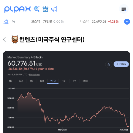
7
코스닥
798.81
나스닥
26,690.62
0.00%
0.00%
+1.28%
컨텐츠
(미국주식 연구센터)