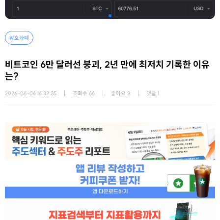
암호화폐
비트코인 6만 달러선 붕괴, 2년 만에 최저치 기록한 이유
는?
2026-06-06 16:32:35
조회수
66
좋아요
3
댓글
1