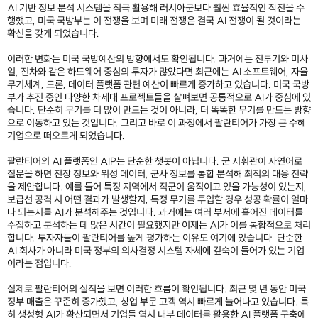
AI 기반 정보 분석 시스템을 적극 활용해 러시아군보다 훨씬 효율적인 작전을 수
행했고, 미국 국방부는 이 전쟁을 보며 미래 전쟁은 결국 AI 전쟁이 될 것이라는
확신을 갖게 되었습니다.
이러한 변화는 미국 국방예산의 방향에서도 확인됩니다. 과거에는 전투기와 미사
일, 전차와 같은 하드웨어 중심의 투자가 많았다면 최근에는 AI 소프트웨어, 자율
무기체계, 드론, 데이터 플랫폼 관련 예산이 빠르게 증가하고 있습니다. 미국 국방
부가 추진 중인 다양한 차세대 프로젝트들을 살펴보면 공통적으로 AI가 중심에 있
습니다. 단순히 무기를 더 많이 만드는 것이 아니라, 더 똑똑한 무기를 만드는 방향
으로 이동하고 있는 것입니다. 그리고 바로 이 과정에서 팔란티어가 가장 큰 수혜
기업으로 떠오르게 되었습니다.
팔란티어의 AI 플랫폼인 AIP는 단순한 챗봇이 아닙니다. 군 지휘관이 자연어로
질문을 하면 전장 정보와 위성 데이터, 군사 정보를 통합 분석해 최적의 대응 전략
을 제안합니다. 예를 들어 특정 지역에서 적군이 움직이고 있을 가능성이 있는지,
보급선 공격 시 어떤 결과가 발생할지, 특정 무기를 투입할 경우 성공 확률이 얼마
나 되는지를 AI가 분석해주는 것입니다. 과거에는 여러 부서에 흩어진 데이터를
수집하고 분석하는 데 많은 시간이 필요했지만 이제는 AI가 이를 통합적으로 처리
합니다. 투자자들이 팔란티어를 높게 평가하는 이유도 여기에 있습니다. 단순한
AI 회사가 아니라 미국 정부의 의사결정 시스템 자체에 깊숙이 들어가 있는 기업
이라는 점입니다.
실제로 팔란티어의 실적을 보면 이러한 흐름이 확인됩니다. 최근 몇 년 동안 미국
정부 매출은 꾸준히 증가했고, 상업 부문 고객 역시 빠르게 늘어나고 있습니다. 특
히 생성형 AI가 확산되면서 기업들 역시 내부 데이터를 활용한 AI 플랫폼 구축에