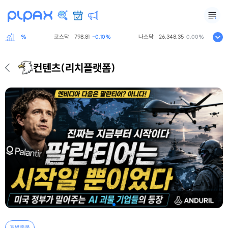
코스닥
798.81
나스닥
26,348.35
-0.60%
-0.10%
0.00%
컨텐츠
(리치플랫폼)
개별종목