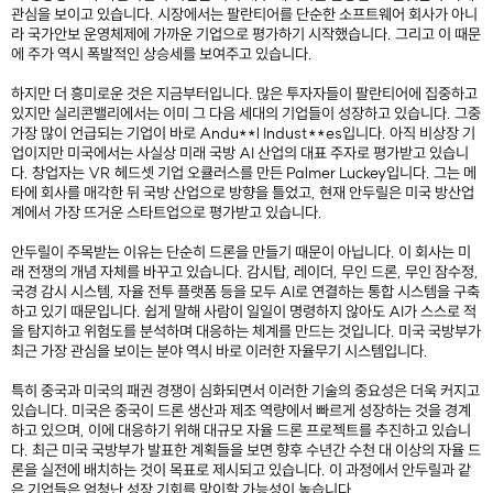
관심을 보이고 있습니다. 시장에서는 팔란티어를 단순한 소프트웨어 회사가 아니
라 국가안보 운영체제에 가까운 기업으로 평가하기 시작했습니다. 그리고 이 때문
에 주가 역시 폭발적인 상승세를 보여주고 있습니다.
하지만 더 흥미로운 것은 지금부터입니다. 많은 투자자들이 팔란티어에 집중하고
있지만 실리콘밸리에서는 이미 그 다음 세대의 기업들이 성장하고 있습니다. 그중
가장 많이 언급되는 기업이 바로 Andu**l Indust**es입니다. 아직 비상장 기
업이지만 미국에서는 사실상 미래 국방 AI 산업의 대표 주자로 평가받고 있습니
다. 창업자는 VR 헤드셋 기업 오큘러스를 만든 Palmer Luckey입니다. 그는 메
타에 회사를 매각한 뒤 국방 산업으로 방향을 틀었고, 현재 안두릴은 미국 방산업
계에서 가장 뜨거운 스타트업으로 평가받고 있습니다.
안두릴이 주목받는 이유는 단순히 드론을 만들기 때문이 아닙니다. 이 회사는 미
래 전쟁의 개념 자체를 바꾸고 있습니다. 감시탑, 레이더, 무인 드론, 무인 잠수정,
국경 감시 시스템, 자율 전투 플랫폼 등을 모두 AI로 연결하는 통합 시스템을 구축
하고 있기 때문입니다. 쉽게 말해 사람이 일일이 명령하지 않아도 AI가 스스로 적
을 탐지하고 위험도를 분석하며 대응하는 체계를 만드는 것입니다. 미국 국방부가
최근 가장 관심을 보이는 분야 역시 바로 이러한 자율무기 시스템입니다.
특히 중국과 미국의 패권 경쟁이 심화되면서 이러한 기술의 중요성은 더욱 커지고
있습니다. 미국은 중국이 드론 생산과 제조 역량에서 빠르게 성장하는 것을 경계
하고 있으며, 이에 대응하기 위해 대규모 자율 드론 프로젝트를 추진하고 있습니
다. 최근 미국 국방부가 발표한 계획들을 보면 향후 수년간 수천 대 이상의 자율 드
론을 실전에 배치하는 것이 목표로 제시되고 있습니다. 이 과정에서 안두릴과 같
은 기업들은 엄청난 성장 기회를 맞이할 가능성이 높습니다.