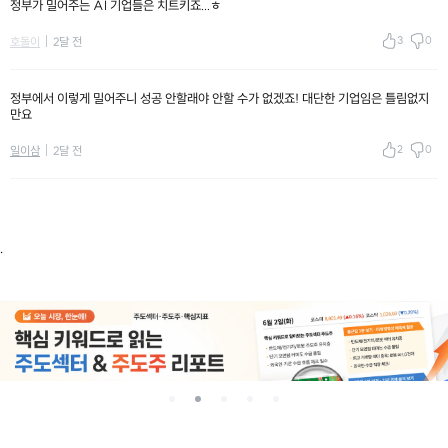
정부가 밀어주는 AI 기업들은 치트키죠...ㅎ
3
0
호돌이
2달 전
정부에서 이렇게 밀어주니 성공 안할래야 안할 수가 없겠죠! 대단한 기업임은 틀림없지
만요
2
0
일이삼
2달 전
.