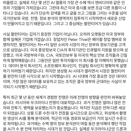
떠올렸고, 실제로 지난 몇 년간 AI 열풍의 가장 큰 수혜 역시 엔비디아와 같은 인
프라 기업들이 가져갔습니다. 그런데 최근 미국 증시를 보면 조금 다른 흐름이 나
타나고 있습니다. AI가 단순히 검색을 하고 글을 쓰고 그림을 그리는 수준을 넘어
국가안보와 국방, 전쟁, 정보 분석의 영역까지 침투하기 시작하면서 새로운 산업
이 만들어지고 있기 때문입니다. 그리고 그 중심에는 팔란티어가 있습니다.
사실 팔란티어는 갑자기 등장한 기업이 아닙니다. 오히려 오랫동안 미국 정부와
함께 일해온 기업에 가깝습니다. 창업자인 Peter Thiel은 페이팔 창업 멤버로 유
명하지만, 팔란티어는 처**터 일반 소비자 시장이 아닌 정부와 정보기관을 고객
으로 삼았습니다. 미국 중앙정보국 CIA의 투자기관인 인큐텔의 지원을 받으며 성
장했고, 미국 국방부와 FBI, CIA, 국토안보부 등 미국의 핵심 안보 조직들과 긴밀
하게 협력해왔습니다. 그동안은 일반 투자자들이 이 회사를 잘 이해하지 못했습니
다. 데이터 분석 회사인지, 소프트웨어 회사인지, 컨설팅 회사인지 명확하게 설명
하기 어려웠기 때문입니다. 하지만 생성형 AI 시대가 열리면서 시장은 팔란티어
를 완전히 다른 시각으로 보기 시작했습니다. AI 시대에 가장 중요한 것은 데이터
이며, 가장 많은 데이터를 보유하고 있는 조직은 결국 정부와 군대라는 사실이 부
각되기 시작했기 때문입니다.
특히 최근 몇 년 동안 세계가 경험한 전쟁은 미래 전쟁의 방향을 완전히 바꿔놓았
습니다. 러시아와 우크라이나 전쟁이 대표적입니다. 과거 전쟁은 얼마나 많은 전
차와 전투기, 병력을 보유했는지가 중요했습니다. 하지만 지금은 전혀 다른 세상
이 되었습니다. 상용 드론 수천 대가 전장을 실시간으로 감시하고, 위성에서 촬영
된 영상이 AI를 통해 분석되며, 적군의 이동 경로와 보급선이 거의 실시간 수준으
로 파악됩니다. 과거에는 수백 명의 정보 분석관이 며칠 동안 분석해야 했던 작업
을 AI가 수 분 안에 처리하는 시대가 된 것입니다. 실제로 우크라이나군은 드론과