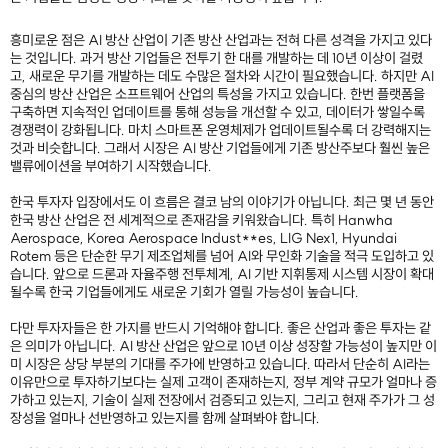
흥미로운 점은 AI 방산 산업이 기존 방산 산업과는 전혀 다른 성격을 가지고 있다
는 것입니다. 과거 방산 기업들은 전투기 한 대를 개발하는 데 10년 이상이 걸렸
고, 새로운 무기를 개발하는 데도 수많은 절차와 시간이 필요했습니다. 하지만 AI
중심의 방산 산업은 소프트웨어 산업의 특성을 가지고 있습니다. 한번 플랫폼을
구축하면 지속적인 업데이트를 통해 성능을 개선할 수 있고, 데이터가 쌓일수록
경쟁력이 강화됩니다. 마치 스마트폰 운영체제가 업데이트될수록 더 강력해지는
것과 비슷합니다. 그래서 시장은 AI 방산 기업들에게 기존 방산주보다 훨씬 높은
밸류에이션을 부여하기 시작했습니다.
한국 투자자 입장에서도 이 흐름은 결코 남의 이야기가 아닙니다. 최근 몇 년 동안
한국 방산 산업은 전 세계적으로 존재감을 키워왔습니다. 특히 Hanwha
Aerospace, Korea Aerospace Indust**es, LIG Nex1, Hyundai
Rotem 등은 단순한 무기 제조업체를 넘어 AI와 무인화 기술을 적극 도입하고 있
습니다. 앞으로 드론과 자율주행 전투체계, AI 기반 지휘통제 시스템 시장이 확대
될수록 한국 기업들에게도 새로운 기회가 열릴 가능성이 높습니다.
다만 투자자들은 한 가지를 반드시 기억해야 합니다. 좋은 산업과 좋은 투자는 같
은 의미가 아닙니다. AI 방산 산업은 앞으로 10년 이상 성장할 가능성이 높지만 이
미 시장은 상당 부분의 기대를 주가에 반영하고 있습니다. 따라서 단순히 AI라는
이유만으로 투자하기보다는 실제 고객이 존재하는지, 정부 계약 규모가 얼마나 증
가하고 있는지, 기술이 실제 전장에서 검증되고 있는지, 그리고 현재 주가가 그 성
장성을 얼마나 선반영하고 있는지를 함께 살펴봐야 합니다.