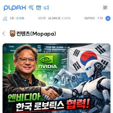
닥
798.81
나스닥
26,348.35
S&P500
7,709.96
-0.10%
0.00%
0.0
컨텐츠
(Mopapa)