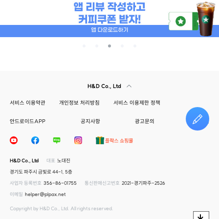
H&D Co., Ltd
서비스 이용약관
개인정보 처리방침
서비스 이용제한 정책
안드로이드APP
공지사항
광고문의
건의하기
H&D Co., Ltd
대표
노대진
경기도 파주시 금빛로 44-1, 5층
사업자 등록번호
356-86-01755
통신판매신고번호
2021-경기파주-2526
이메일
helper@plpax.net
Copyright by H&D Co., Ltd. All rights reserved.