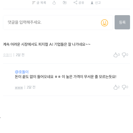
글 목록
공유
신고
등록
계속 어려운 시장에서도 피지컬 AI 기업들은 잘 나가네요~~
3
0
호돌이
2달 전
@호돌이
돈이 끝도 없이 들어오네요 ㅎㅎ 이 높은 가격이 무서운 줄 모르는듯요!
2
0
www
2달 전
.