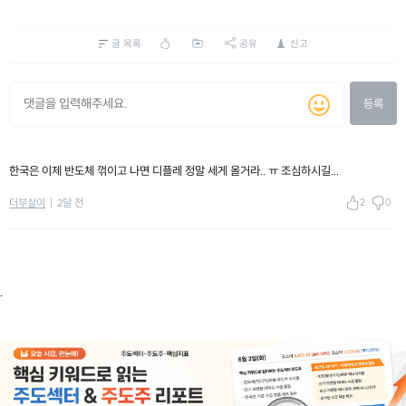
글 목록
공유
신고
등록
한국은 이제 반도체 꺾이고 나면 디플레 정말 세게 올거라.. ㅠ 조심하시길...
2
0
더부살이
2달 전
.