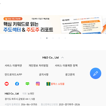
.
H&D Co., Ltd
서비스 이용약관
개인정보 처리방침
서비스 이용제한 정책
안드로이드APP
공지사항
광고문의
건의하기
H&D Co., Ltd
대표
노대진
경기도 파주시 금빛로 44-1, 5층
사업자 등록번호
356-86-01755
통신판매신고번호
2021-경기파주-2526