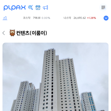
코스닥
798.81
나스닥
26,690.62
S&
.00%
0.00%
+1.28%
컨텐츠
(이룸이)