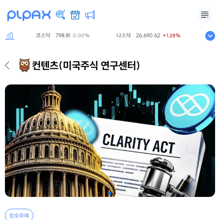
코스닥
798.81
나스닥
26,690.62
S&P50
0%
0.00%
+1.28%
컨텐츠
(미국주식 연구센터)
암호화폐