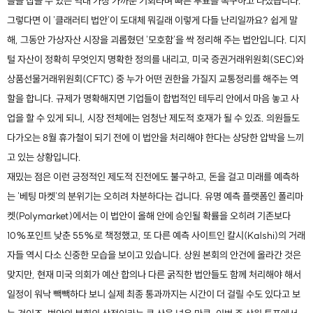
틀을 잡을 수 있는 역대 가장 가까운 기회라며 빠른 투표를 촉구하고 나섰습니다.
그렇다면 이 '클래러티 법안'이 도대체 뭐길래 이렇게 다들 난리일까요? 쉽게 말
해, 그동안 가상자산 시장을 괴롭혔던 '모호함'을 싹 정리해 주는 법안입니다. 디지
털 자산이 정확히 무엇인지 명확한 정의를 내리고, 미국 증권거래위원회(SEC)와
상품선물거래위원회(CFTC) 중 누가 어떤 권한을 가질지 교통정리를 해주는 역
할을 합니다. 규제가 명확해지면 기업들이 합법적인 테두리 안에서 마음 놓고 사
업을 할 수 있게 되니, 시장 전체에는 엄청난 제도적 호재가 될 수 있죠. 의원들도
다가오는 8월 휴가철이 되기 전에 이 법안을 처리해야 한다는 상당한 압박을 느끼
고 있는 상황입니다.
재밌는 점은 이런 긍정적인 제도적 진전에도 불구하고, 돈을 걸고 미래를 예측하
는 '베팅 마켓'의 분위기는 오히려 차분하다는 겁니다. 유명 예측 플랫폼인 폴리마
켓(Polymarket)에서는 이 법안이 올해 안에 승인될 확률을 오히려 기존보다
10%포인트 낮춘 55%로 책정했고, 또 다른 예측 사이트인 칼시(Kalshi)의 거래
자들 역시 다소 신중한 모습을 보이고 있습니다. 상원 본회의 안건에 올라간 것은
맞지만, 현재 미국 의회가 예산 합의나 다른 굵직한 법안들도 함께 처리해야 해서
일정이 워낙 빽빽하다 보니 실제 최종 통과까지는 시간이 더 걸릴 수도 있다고 보