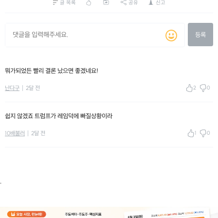
글 목록
공유
신고
등록
뭐가되었든 빨리 결론 났으면 좋겠네요!
2
0
난다구
2달 전
쉽지 않겠죠 트럼프가 레임덕에 빠질상황이라
1
0
10배불러
2달 전
.