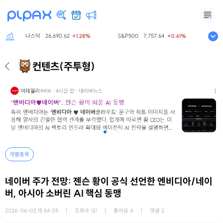
나스닥
26,690.62
S&P500
7,757.64
니케이
+1.28%
+0.61%
컨텐츠
(주투형)
개별종목
네이버 주가 전망: 젠슨 황이 공식 선언한 엔비디아/네이
버, 아시아 소버린 AI 핵심 동맹
2026-06-02 15:54:05
조회수
121
좋아요
4
댓글
2