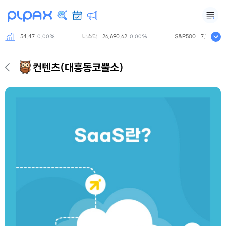
닥
854.47
나스닥
26,690.62
S&P500
7,757.64
0.00%
0.00%
0.
컨텐츠
(대흥동코뿔소)