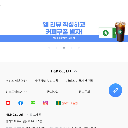
.
H&D Co., Ltd
서비스 이용약관
개인정보 처리방침
서비스 이용제한 정책
안드로이드APP
공지사항
광고문의
건의하기
H&D Co., Ltd
대표
노대진
경기도 파주시 금빛로 44-1, 5층
사업자 등록번호
356-86-01755
통신판매신고번호
2021-경기파주-2526