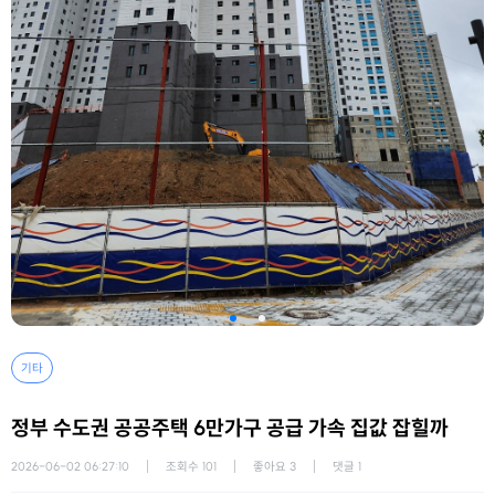
기타
정부 수도권 공공주택 6만가구 공급 가속 집값 잡힐까
2026-06-02 06:27:10
조회수
101
좋아요
3
댓글
1