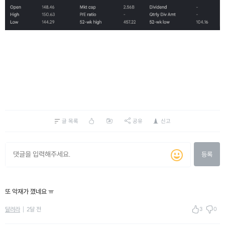
글 목록
공유
신고
등록
또 악재가 꼈네요 ㅠ
3
0
달려라
2달 전