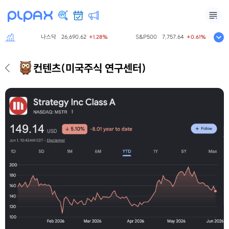
나스닥
26,690.62
S&P500
7,757.64
00%
+1.28%
+0.61%
컨텐츠
(미국주식 연구센터)