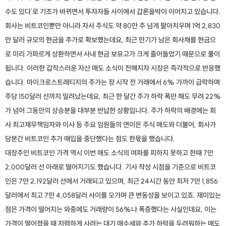
수도 있다'로 기조가 바뀌면서 투자자들 사이에서 갑론을박이 이어지고 있습니다.
회사는 비트코인뿐만 아니라 자사 주식도 약 80만 주 넘게 팔아치우며 1억 2,830
만 달러 규모의 현금을 추가로 확보했는데요, 최근 만기가 남은 회사채를 현금으
로 미리 가파르게 상환하면서 사내 현금 보유고가 크게 줄어들었기 때문으로 풀이
됩니다. 이러한 갑작스러운 자산 매도 소식이 전해지자 시장은 즉각적으로 반응했
습니다. 마이크로스트래티지의 주가는 장 시작 전 거래에서 6% 가까이 급락하며
주당 150달러 선까지 밀려났는데요, 최근 한 달간 주가 하락 폭만 해도 무려 22%
가 넘어 그동안의 상승분을 대부분 반납한 상황입니다. 주가 하락의 배경에는 회
사 최고재무책임자와 이사 등 주요 임원들의 연이은 주식 매도와 더불어, 회사가
당분간 비트코인 추가 매입을 중단했다는 점도 한몫을 했습니다.
대장주인 비트코인 가격 역시 이번 매도 소식의 여파를 피하지 못하고 한때 7만
2,000달러 선 아래로 떨어지기도 했습니다. 기사 작성 시점을 기준으로 비트코
인은 7만 2,192달러 선에서 거래되고 있으며, 최근 24시간 동안 최저 7만 1,856
달러에서 최고 7만 4,058달러 사이를 오가며 큰 변동성을 보이고 있죠. 재미있는
점은 가격이 떨어지는 와중에도 거래량이 56%나 폭증했다는 사실인데요, 이는
가격이 떨어졌을 때 저렴하게 사려는 대기 매수세와 추가 하락을 두려워하는 매도