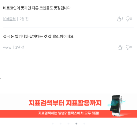
비트코인이 못가면 다른 코인들도 못갈겁니다
3
0
10배불러
2달 전
결국 돈 딸리니까 팔아대는 것 같네요..망이네요
1
0
www
2달 전
.