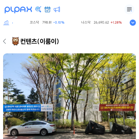
코스닥
798.81
나스닥
26,690.62
S
0.60%
-0.10%
+1.28%
컨텐츠
(이룸이)