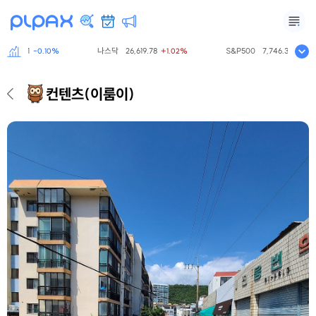
798.81
나스닥
26,619.78
S&P500
7,746.35
-0.10%
+1.02%
+0.47%
컨텐츠
(이룸이)