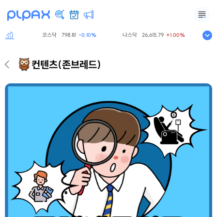
코스닥
798.81
나스닥
26,615.79
S&P5
0%
-0.10%
+1.00%
컨텐츠
(존브레드)