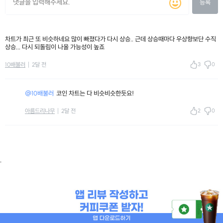
등록
차트가 최근 또 비슷하네요 많이 빠졌다가 다시 상승.. 근데 상승때마다 우상향보단 수직
상승... 다시 되돌림이 나올 가능성이 높죠
3
0
10배불러
2달 전
@10배불러
코인 차트는 다 비슷비슷한듯요!
2
0
아름드리나무
2달 전
.