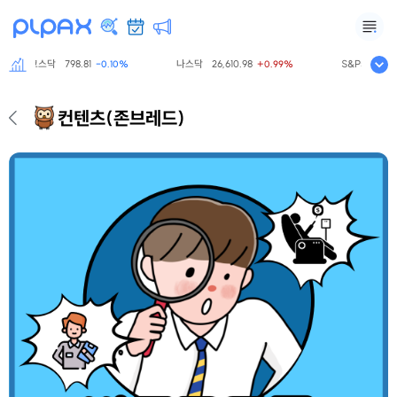
코스닥
798.81
나스닥
26,610.98
S&P500
7,745.
-0.10%
+0.99%
컨텐츠
(존브레드)