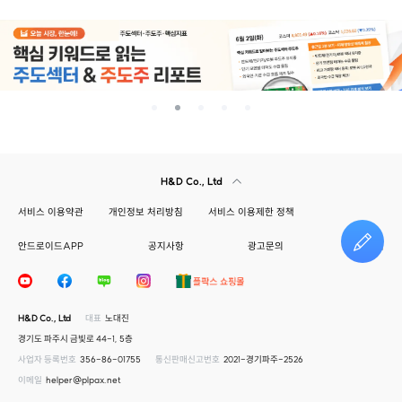
H&D Co., Ltd
서비스 이용약관
개인정보 처리방침
서비스 이용제한 정책
안드로이드APP
공지사항
광고문의
건의하기
H&D Co., Ltd
대표
노대진
경기도 파주시 금빛로 44-1, 5층
사업자 등록번호
356-86-01755
통신판매신고번호
2021-경기파주-2526
이메일
helper@plpax.net