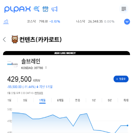
코스닥
798.81
나스닥
26,348.35
S&P5
60%
-0.10%
0.00%
컨텐츠
(카카로트)