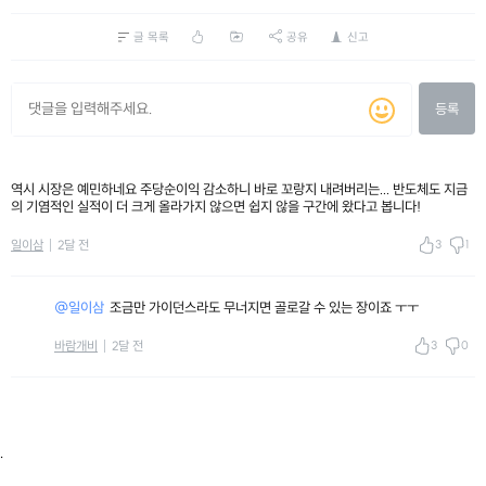
글 목록
공유
신고
등록
역시 시장은 예민하네요 주당순이익 감소하니 바로 꼬랑지 내려버리는... 반도체도 지금
의 기염적인 실적이 더 크게 올라가지 않으면 쉽지 않을 구간에 왔다고 봅니다!
3
1
일이삼
2달 전
@일이삼
조금만 가이던스라도 무너지면 골로갈 수 있는 장이죠 ㅜㅜ
3
0
바람개비
2달 전
.