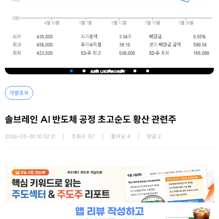
개별종목
솔브레인 AI 반도체 공정 초고순도 황산 관련주
2026-05-30 10:52:21
조회수
157
좋아요
4
댓글
2