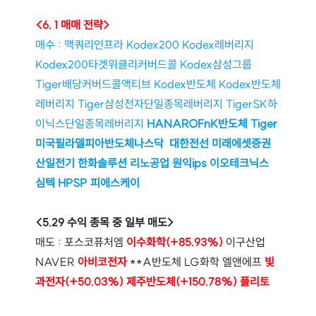
<6. 1 매매 전략>
매수 : 
맥쿼리인프라 Kodex200 Kodex레버리지 
Kodex200타겟위클리커버드콜 Kodex삼성그룹 
Tiger배당커버드콜액티브 Kodex반도체 Kodex반도체
레버리지 Tiger삼성전자단일종목레버리지 TigerSK하
이닉스단일종목레버리지 
HANAROFnK반도체 Tiger
미국필라델피아반도체나스닥 
 대한전선 미래에셋증권 
산일전기 한화솔루션 리노공업 원익ips 이오테크닉스 
심텍 HPSP 피에스케이 
<5.29 수익 종목 중 일부 매도>
매도 : 포스코퓨처엠 
이수화학(+85.93%) 
이구산업 
NAVER 
아비코전자 
**A반도체 LG화학 엘앤에프 
빛
과전자(+50.03%)
제주반도체(+150.78%) 플리토 