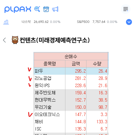
나스닥
26,690.62
S&P500
7,757.64
니케
%
0.00%
0.00%
컨텐츠
(미래경제예측연구소)