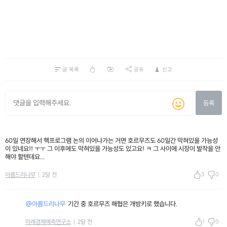
글 목록
공유
신고
등록
60일 연장해서 핵프로그램 논의 이어나가는 거면 호르무즈도 60일간 막혀있을 가능성
이 있네요!! ㅜㅜ 그 이후에도 막혀있을 가능성도 있고요! ㅋ 그 사이에 시장이 발작을 안
해야 할텐데요...
3
0
아름드리나무
2달 전
@아름드리나무
기간 중 호르무즈 해협은 개방키로 했습니다.
1
0
미래경제예측연구소
2달 전