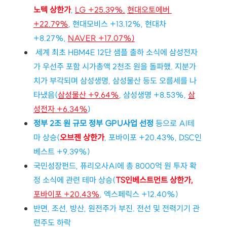
노텍 상한가
, 
LG +25.39%,
현대오토에버 
+22.79%
, 현대모비스 +13.12%, 현대차 
+8.27%, 
NAVER +17.07%)
 세계 최초 HBM4E 12단 샘플 출하 소식에 삼성전자
가 우선주 포함 시가총액 2천조 원을 돌파했. 지분가
치가 부각되며 삼성생명, 삼성물산 등도 오름세를 나
타냈음(
삼성물산 +9.64%
, 삼성생명 +8.53%, 
삼
성전자 +6.34%
) 
정부 2조 원 규모 정부 GPU사업 선정
 등으로 AI테
마 상승(
오브젠 상한가
, 포바이포 +20.43%, DSC인
베스트 +9.39%)
국민성장펀드, 퓨리오사AI에 총 8000억 원 투자 확
정 소식에 관련 테마 상승(
TS인베스트먼트 상한가, 
포바이포 +20.43%
, 엑스페릭스 +12.40%
)
반면, 조선, 방산, 원전주가 부진. 전선 및 전력기기 관
련주도 하락