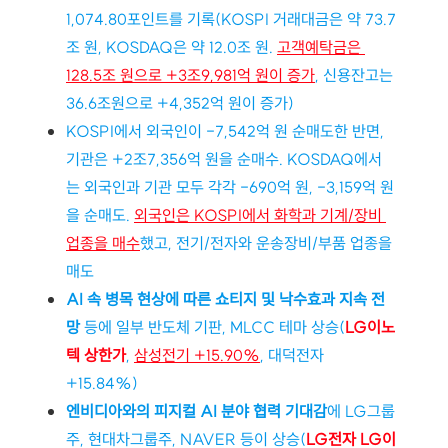
1,074.80포인트를 기록(KOSPI 거래대금은 약 73.7
조 원, KOSDAQ은 약 12.0조 원. 
고객예탁금은 
128.5조 원으로 +3조9,981억 원이 증가
, 신용잔고는 
36.6조원으로 +4,352억 원이 증가)
KOSPI에서 외국인이 -7,542억 원 순매도한 반면, 
기관은 +2조7,356억 원을 순매수. KOSDAQ에서
는 외국인과 기관 모두 각각 -690억 원, -3,159억 원
을 순매도. 
외국인은 KOSPI에서 화학과 기계/장비 
업종을 매수
했고, 전기/전자와 운송장비/부품 업종을 
매도
AI 속 병목 현상에 따른 쇼티지 및 낙수효과 지속 전
망
 등에 일부 반도체 기판, MLCC 테마 상승(
LG이노
텍 상한가
, 
삼성전기 +15.90%
, 대덕전자 
+15.84%)
엔비디아와의 피지컬 AI 분야 협력 기대감
에 LG그룹
주, 현대차그룹주, NAVER 등이 상승(
LG전자 LG이