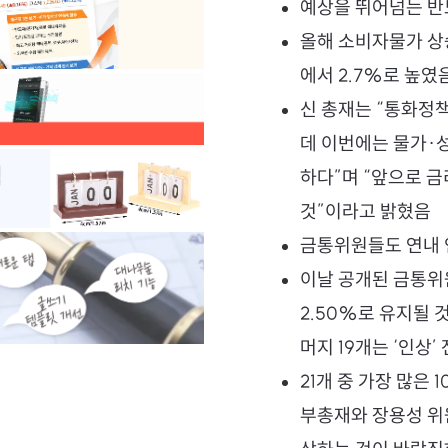
예상을 뛰어넘는 반
올해 소비자물가 상승
에서 2.7%로 높였
신 총재는 “통화정책
데 이번에는 물가·성
하다”며 “앞으로 금
것”이라고 밝혔음
금통위원들도 연내 
이날 공개된 금통위
2.50%로 유지될 
머지 19개는 ‘인상
21개 중 가장 많은 
부총재와 장용성 위원