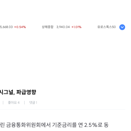
8.03
상해종합
3,940.04
유로스톡스50
6,523.86
+0.54%
+1.01%
+0
 시그널, 파급영향
좋아요
4
댓글
1
열린 금융통화위원회에서 기준금리를 연 2.5%로 동