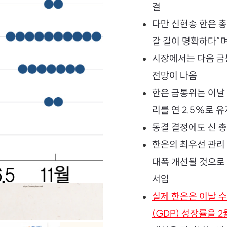
결
다만 신현송 한은 
갈 길이 명확하다”
시장에서는 다음 금
전망이 나옴
한은 금통위는 이날 
리를 연 2.5%로 
동결 결정에도 신 총
한은의 최우선 관리
대폭 개선될 것으로
서임
실제 한은은 이날 
(GDP) 성장률을 