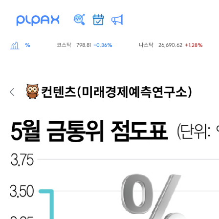
코스닥
798.81
나스닥
26,690.62
-0.60%
-0.36%
+1.28%
컨텐츠
(미래경제예측연구소)