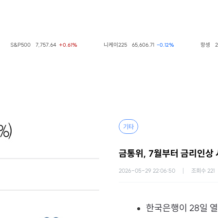
S&P500
7,757.64
니케이225
65,606.71
항셍
25,66
+0.61%
-0.12%
기타
금통위, 7월부터 금리인상
2026-05-29 22:06:50
조회수
221
한국은행이 28일 