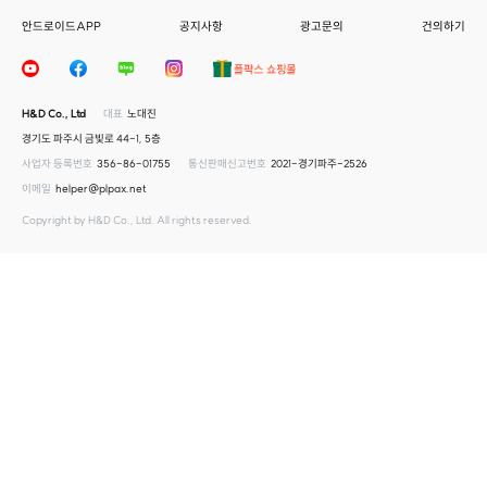
안드로이드APP
공지사항
광고문의
건의하기
H&D Co., Ltd
대표
노대진
경기도 파주시 금빛로 44-1, 5층
사업자 등록번호
356-86-01755
통신판매신고번호
2021-경기파주-2526
이메일
helper@plpax.net
Copyright by H&D Co., Ltd. All rights reserved.