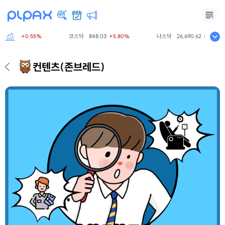
.09
코스닥
848.03
나스닥
26,690.62
+0.55%
+5.80%
0.00%
컨텐츠
(존브레드)