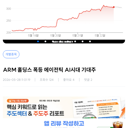
개별종목
ARM 홀딩스 폭등 에이전틱 AI시대 기대주
2026-05-28 11:01:19
조회수
124
좋아요
4
댓글
2