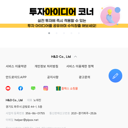
H&D Co., Ltd
서비스 이용약관
개인정보 처리방침
서비스 이용제한 정책
안드로이드APP
공지사항
광고문의
건의하기
H&D Co., Ltd
대표
노대진
경기도 파주시 금빛로 44-1, 5층
사업자 등록번호
356-86-01755
통신판매신고번호
2021-경기파주-2526
이메일
helper@plpax.net