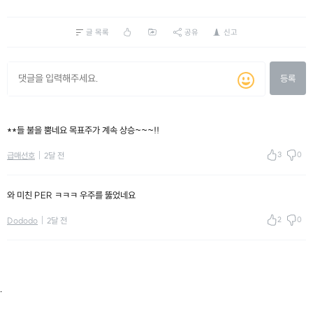
글 목록
공유
신고
등록
**들 불을 뿜네요 목표주가 계속 상승~~~!!
3
0
급매선호
2달 전
와 미친 PER ㅋㅋㅋ 우주를 뚫었네요
2
0
Dododo
2달 전
.