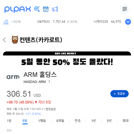
62
S&P500
7,757.64
니케이225
66,970.22
0.00%
0.00%
+2.04%
컨텐츠
(카카로트)