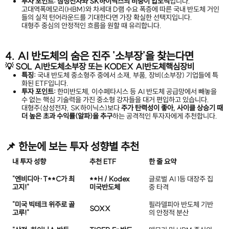
투자 포인트:
삼성전자와 SK하이닉스의 비중이 압도적
입니다.
고대역폭메모리(HBM)와 차세대 D램 수요 폭증에 따른 국내 반도체 거인
들의 실적 턴어라운드를 기대한다면 가장 확실한 선택지입니다.
대형주 중심의 안정적인 흐름을 원할 때 유리합니다.
4. AI 반도체의 숨은 진주 '소부장'을 찾는다면
💡 SOL AI반도체소부장 또는 KODEX AI반도체핵심장비
특징:
국내 반도체 중소형주 중에서 소재, 부품, 장비(소부장) 기업들에 특
화된 ETF입니다.
투자 포인트:
한미반도체, 이수페타시스 등 AI 반도체 공급망에서 빼놓을
수 없는 핵심 기술력을 가진 중소형 강자들을 대거 편입하고 있습니다.
대형주(삼성전자, SK하이닉스)보다
주가 탄력성이 좋아, 사이클 상승기 때
더 높은 초과 수익률(알파)을 추구
하는 공격적인 투자자에게 추천합니다.
📌 한눈에 보는 투자 성향별 추천
내 투자 성향
추천 ETF
한 줄 요약
"엔비디아·T**C가 최
**H / Kodex
글로벌 AI 1등 대장주 집
고지!"
미국반도체
중 타격
"미국 빅테크 위주로 골
필라델피아 반도체 기반
SOXX
고루!"
의 안정적 분산