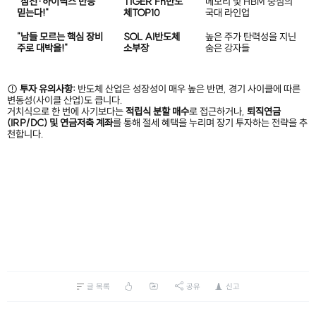
"삼전·하이닉스 반등
TIGER Fn반도
메모리 및 HBM 중심의
믿는다!"
체TOP10
국대 라인업
"남들 모르는 핵심 장비
SOL AI반도체
높은 주가 탄력성을 지닌
주로 대박을!"
소부장
숨은 강자들
⚠️
투자 유의사항:
반도체 산업은 성장성이 매우 높은 반면, 경기 사이클에 따른
변동성(사이클 산업)도 큽니다.
거치식으로 한 번에 사기보다는
적립식 분할 매수
로 접근하거나,
퇴직연금
(IRP/DC) 및 연금저축 계좌
를 통해 절세 혜택을 누리며 장기 투자하는 전략을 추
천합니다.
글 목록
공유
신고