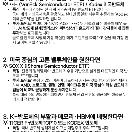
💡 **H (VanEck Semiconductor ETF) / Kodex 미국반도체
특징:
미국에 상장된 전 세계 시가총액 1위 반도체 ETF입니다.
국내 계좌나 연금저축을 활용하고 싶다면 동일한 지수를 추종하는 'Kodex
미국반도체'를 선택하면 됩니다.
투자 포인트:
엔비디아(NVIDIA)와 T**C 두 기업의 합산 비중이 매우 높
아,
AI 반도체 설계(팹리스)와 위탁생산(파운드리)의 절대 강자들에게 집중
투자
하는 효과를 냅니다.
글로벌 반도체 시장의 가장 확실한 메가 트렌드를 따라가고 싶을 때 가장 먼
저 고려해야 할 상품입니다.
2. 미국 중심의 고른 밸류체인을 원한다면
💡 SOXX (iShares Semiconductor ETF)
특징:
전통의 필라델피아 반도체 지수를 기반으로 설계된 대표적인 미국 반
도체 ETF입니다.
투자 포인트:
특정 기업의 비중이 과도하게 커지는 것을 방지(상한선 제한)
하여
AMD, 브로드컴, 퀄컴, 인텔, 마이크론 등 미국 중심의 핵심 반도체 기
업들에 비교적 균등하게 분산 투자
합니다.
특정 대장주의 변동성은 피하면서 반도체 산업 전반의 평균적인 성장을 누
리기에 적합합니다.
3. K-반도체의 부활과 메모리·HBM에 베팅한다면
💡 TIGER Fn반도체TOP10 또는 KODEX 반도체
특징:
국내 반도체 생태계를 이끄는 대형주 위주의 ETF입니다.