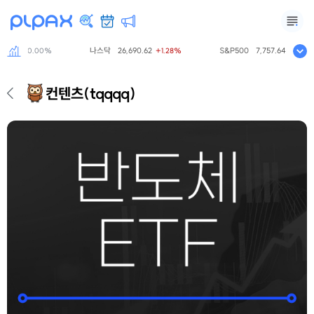
798.81
나스닥
26,690.62
S&P500
7,757.64
0.00%
+1.28%
+0.61%
컨텐츠
(tqqqq)