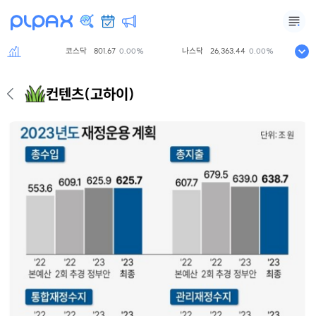
코스닥
801.67
나스닥
26,363.44
S&
.00%
0.00%
0.00%
컨텐츠
(고하이)