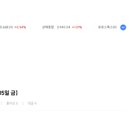
.03
상해종합
3,940.04
유로스톡스50
6,523.86
+0.54%
+1.01%
+0.
15일 금]
좋아요
5
댓글
4