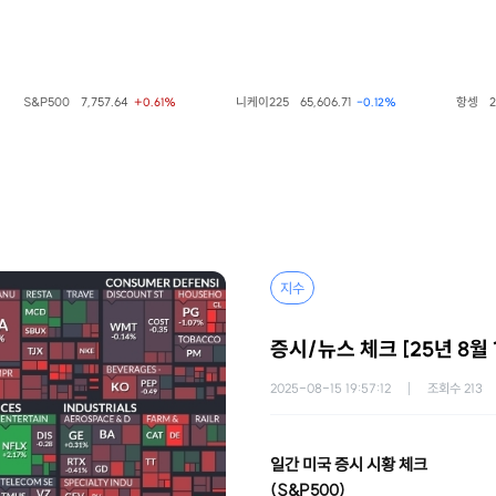
S&P500
7,757.64
니케이225
65,606.71
항셍
25,668
+0.61%
-0.12%
지수
증시/뉴스 체크 [25년 8월 
2025-08-15 19:57:12
조회수
213
일간 미국 증시 시황 체크
(S&P500)