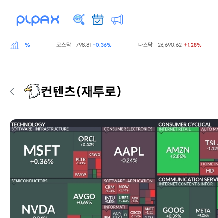
코스닥
798.81
나스닥
26,690.62
-0.60%
-0.36%
+1.28%
컨텐츠
(재투로)