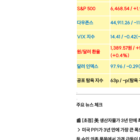
S&P 500
6,468.54 / +
다우존스
44,911.26 / -
VIX 지수
14.41 / -0.42
1,389.57원 / 
원/달러 환율
(+0.4%)
달러 인덱스
97.96 / -0.29
공포 탐욕 지수
63p / -p(탐욕
주요 뉴스 체크
📰
[초점] 美 생산자물가 3년 만에
→ 미국 PPI가 3년 만에 가장 큰
등 수입 의존 품목에서 가격 급등이