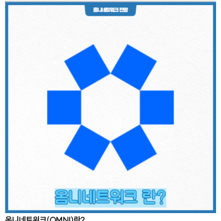
옴니네트워크(OMNI)란?