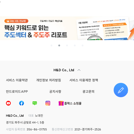
.
H&D Co., Ltd
서비스 이용약관
개인정보 처리방침
서비스 이용제한 정책
안드로이드APP
공지사항
광고문의
건의하기
H&D Co., Ltd
대표
노대진
경기도 파주시 금빛로 44-1, 5층
사업자 등록번호
356-86-01755
통신판매신고번호
2021-경기파주-2526