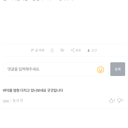
글 목록
공유
신고
등록
바닥을 엄청 다지고 있나보네요 굿굿입니다
2
0
qqq
일 년 전