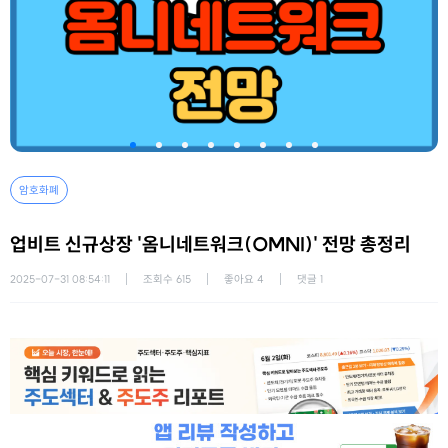
암호화폐
업비트 신규상장 '옴니네트워크(OMNI)' 전망 총정리
2025-07-31 08:54:11
조회수
615
좋아요
4
댓글
1