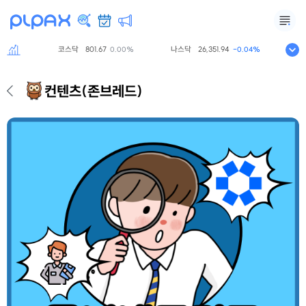
코스닥
801.67
나스닥
26,351.94
S&P50
0%
0.00%
-0.04%
컨텐츠
(존브레드)