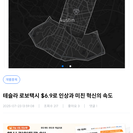
개별종목
테슬라 로보택시 $6.9로 인상과 미친 혁신의 속도
2025-07-23 13:59:08
조회수
217
좋아요
3
댓글
1