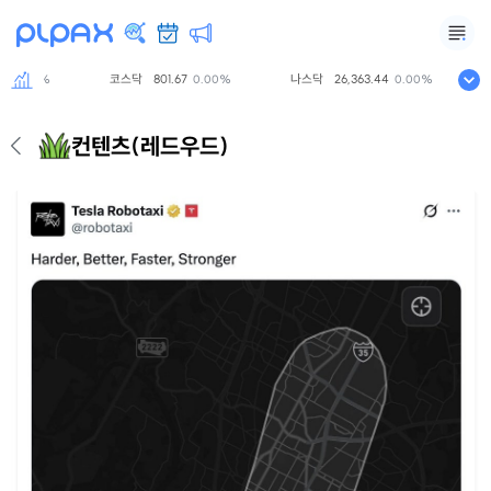
코스닥
801.67
나스닥
26,363.44
S
0.00%
0.00%
0.00%
컨텐츠
(레드우드)