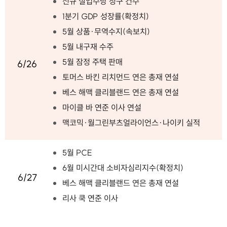
신규 실업수당 청구 건수
1분기 GDP 성장률(확정치)
5월 상품·무역수지(속보치)
5월 내구재 수주
5월 잠정 주택 판매
6/26
토머스 바킨 리치먼드 연은 총재 연설
베스 해맥 클리블랜드 연은 총재 연설
마이클 바 연준 이사 연설
맥코믹·월그린부츠얼라이언스·나이키 실적
5월 PCE
6월 미시간대 소비자심리지수(확정치)
6/27
베스 해맥 클리블랜드 연은 총재 연설
리사 쿡 연준 이사