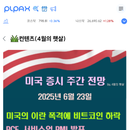
코스닥
798.81
나스닥
26,690.62
S&
0.60%
-0.36%
+1.28%
컨텐츠
(4월의 햇살)