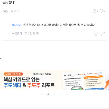
는듯 합니다
2
0
qqq
일 년 전
@qqq
멋진 현상이죠! 스테그플레이션이 필현적으로 올 것 같습니다...
1
0
아름드리나무
일 년 전
.