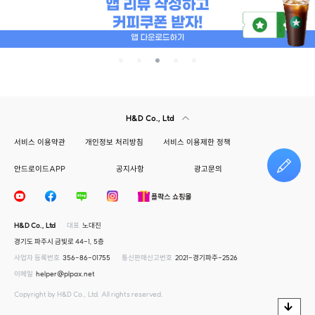
H&D Co., Ltd
서비스 이용약관
개인정보 처리방침
서비스 이용제한 정책
안드로이드APP
공지사항
광고문의
건의하기
H&D Co., Ltd
대표
노대진
경기도 파주시 금빛로 44-1, 5층
사업자 등록번호
356-86-01755
통신판매신고번호
2021-경기파주-2526
이메일
helper@plpax.net
Copyright by H&D Co., Ltd. All rights reserved.