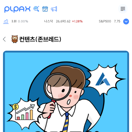
798.81
나스닥
26,690.62
S&P500
7,757.64
0.00%
+1.28%
+0.61
컨텐츠
(존브레드)