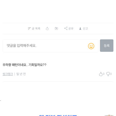
글 목록
공유
신고
등록
우하향 패턴이네요.. 기회일까요??
3
0
씽크탱크
일 년 전
.