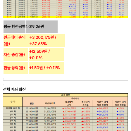
평균 환전금액
1.019.26원
원금대비 손익
+3,200,175원 /
(률)
+37.65%
+12,509원 /
자산 증감(률)
+0.11%
환율 등락(률)
+1.50원 / +0.11%
전체 계좌 합산