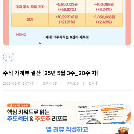
기타
주식 가계부 결산 [25년 5월 3주_20주 차]
2025-05-17 13:07:41
조회수
281
좋아요
5
댓글
2