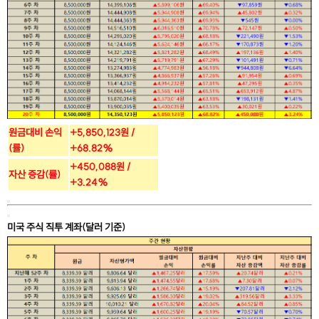
원금대비 손익
+5,850,123원 /
(률)
+68.82%
+450,088원 /
자산 증감(률)
+3.24%
미국 주식 직투 계좌(달러 기준)