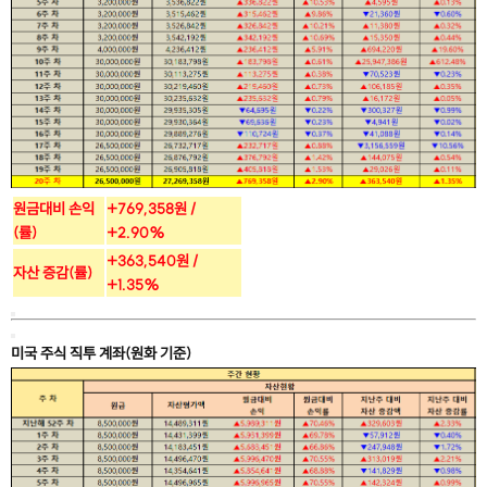
원금대비 손익
+769,358원 /
(률)
+2.90%
+363,540원 /
자산 증감(률)
+1.35%
미국 주식 직투 계좌(원화 기준)