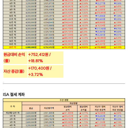
원금대비 손익
+752,412원 /
(률)
+18.81%
+170,400원 /
자산 증감(률)
+3.72%
ISA 절세 계좌