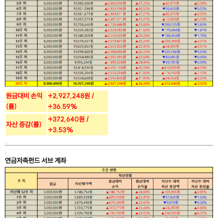
원금대비 손익
+2,927,248원 /
(률)
+36.59%
+372,640원 /
자산 증감(률)
+3.53%
연금저축펀드 서브 계좌