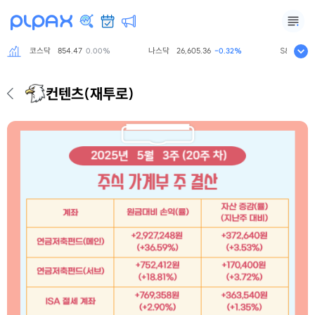
코스닥
854.47
나스닥
26,605.36
S&P500
7,
0.00%
-0.32%
컨텐츠
(재투로)