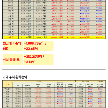
원금대비 손익
+1,888.78달러 /
(률)
+22.65%
+310.20달러 /
자산 증감(률)
+3.13%
미국 주식 환차손익