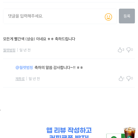
등록
모든게 빨간색 (상승) 이네요 ㅎㅎ 축하드립니다
3
0
월렛범핑
일 년 전
@월렛범핑
축하의 말씀 감사합니다~!! ㅎㅎ
1
0
재투로
일 년 전
.