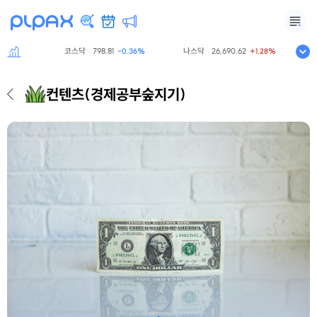
코스닥
798.81
나스닥
26,690.62
S&
.60%
-0.36%
+1.28%
컨텐츠
(경제공부숲지기)