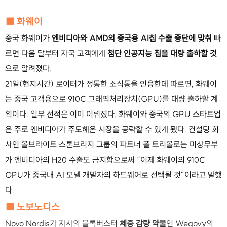
■ 화웨이
중국 화웨이가
엔비디아와 AMD의 중국용 AI칩 수출 중단에 맞춰
빠
르면 다음 달부터 자국 고객에게
첨단 인공지능 칩을 대량 출하할 것
으로 알려졌다.
21일(현지시간) 로이터가 정통한 소식통을 인용한데 따르면, 화웨이
는 중국 고객용으로 910C 그래픽처리장치(GPU)를 대량 출하할 계
획이다. 일부 선적은 이미 이뤄졌다. 화웨이와 중국의 GPU 스타트업
은 주로 엔비디아가 주도해온 시장을 공략할 수 있게 됐다. 컨설팅 회
사인 올브라이트 스톤브리지 그룹의 파트너 폴 트리올로는 미상무부
가 엔비디아의 H20 수출도 금지함으로써 “이제 화웨이의 910C
GPU가 중국내 AI 모델 개발자의 하드웨어로 선택될 것”이라고 말했
다.
■ 노보노디스
Novo Nordis가 자사의 블록버스터
체중 감량 약물
인 Wegovy의