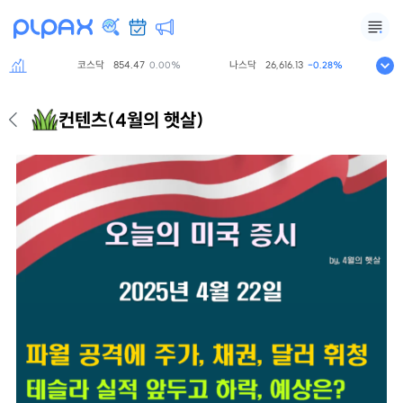
코스닥
854.47
나스닥
26,616.13
S&P5
00%
0.00%
-0.28%
컨텐츠
(4월의 햇살)