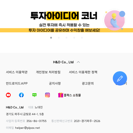
H&D Co., Ltd
서비스 이용약관
개인정보 처리방침
서비스 이용제한 정책
안드로이드APP
공지사항
광고문의
건의하기
H&D Co., Ltd
대표
노대진
경기도 파주시 금빛로 44-1, 5층
사업자 등록번호
356-86-01755
통신판매신고번호
2021-경기파주-2526
이메일
helper@plpax.net