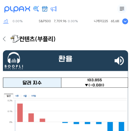
8.35
S&P500
7,709.96
니케이225
65,683.26
0.00%
0.00%
0.00
컨텐츠
(부플리)