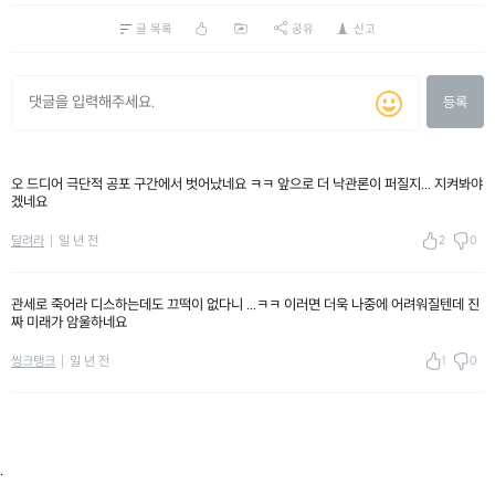
글 목록
공유
신고
등록
오 드디어 극단적 공포 구간에서 벗어났네요 ㅋㅋ 앞으로 더 낙관론이 퍼질지... 지켜봐야
겠네요
2
0
달려라
일 년 전
관세로 죽어라 디스하는데도 끄떡이 없다니 ...ㅋㅋ 이러면 더욱 나중에 어려워질텐데 진
짜 미래가 암울하네요
1
0
씽크탱크
일 년 전
.