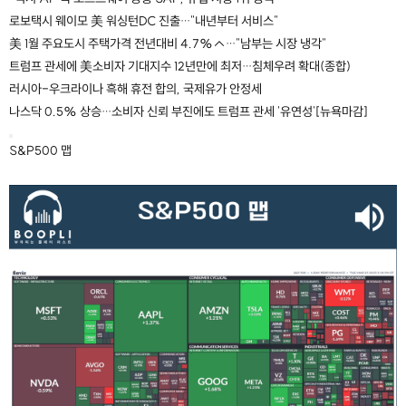
로보택시 웨이모 美 워싱턴DC 진출…"내년부터 서비스"
美 1월 주요도시 주택가격 전년대비 4.7%↑…"남부는 시장 냉각"
트럼프 관세에 美소비자 기대지수 12년만에 최저…침체우려 확대(종합)
러시아-우크라이나 흑해 휴전 합의, 국제유가 안정세
나스닥 0.5% 상승…소비자 신뢰 부진에도 트럼프 관세 '유연성'[뉴욕마감]
S&P500 맵