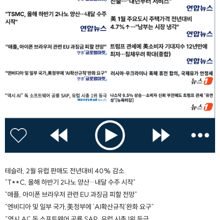
테슬라, 2월 유럽 판매도 전년대비 40% 감소
"T**C, 올해 하반기 2나노 양산…내달 수주 시작"
"애플, 아이폰 브라우저 관련 EU 과징금 피할 전망"
"엔비디아 및 일부 국가,美정부에 'AI확산규칙'완화 요구"
“역시 AI” 독 소프트웨어 공룡 SAP, 유럽 시총 1위 등극