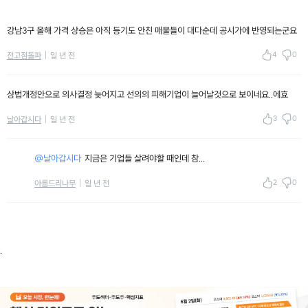
강남3구 올해 가격 상승은 아직 등기도 안친 매물들이 대다순데 공시가에 반영되는군요
4
0
전고점돌파
일 년 전
상법개정안으로 의사결정 늦어지고 선의의 피해기업이 늘어날것으로 보이네요..에효
3
0
날아갑시다
일 년 전
@날아갑시다
지금은 기업들 살려야할 때인데 참...
2
0
아름드리나무
일 년 전
.