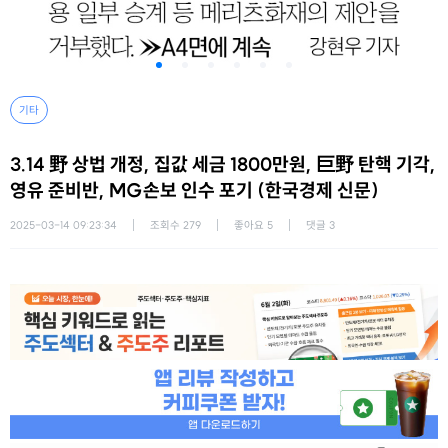
기타
3.14 野 상법 개정, 집값 세금 1800만원, 巨野 탄핵 기각,
영유 준비반, MG손보 인수 포기 (한국경제 신문)
2025-03-14 09:23:34
조회수
279
좋아요
5
댓글
3