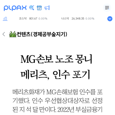
코스닥
801.67
나스닥
26,348.35
S&P500
0.00%
0.00%
컨텐츠
(경제공부숲지기)